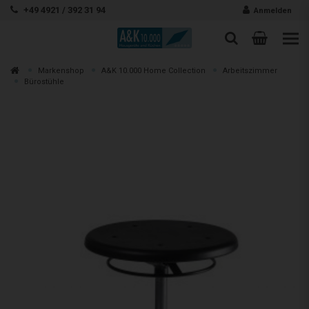
Zum Inhalt springen
+49 4921 / 392 31 94
Anmelden
Warenk
Suche
Suche
Zur
Markenshop
A&K 10.000 Home Collection
Arbeitszimmer
Suchen
Bürostühle