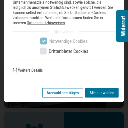
Unternehmensziele notwendig sind, sowie solche, die
Fußring
lediglich zu anonymen Statistikzwecken genutzt werden. Sie
Auswahl aus: Polierten Aluminium Fußkreuz oder Fußkreuz aus Kunststoff
können selbst entscheiden, ob Sie Drittanbieter-Cookies
Gleiter
zulassen möchten. Weitere Informationen finden Sie in
Widerruf
unseren
Datenschutzhinweisen
.
Bitte wählen
Zuletzt gesehene Produkte
Notwendige Cookies
Drittanbieter Cookies
[+] Weitere Details
Auswahl bestätigen
Alle auswählen
Unser Geschäft