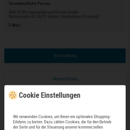
Verantwortliche Person:
A&K 10.000 Hausgeräte und Küchen GmbH
Neutorstraße 83
, 26721 Emden
, Deutschland (Festland)
E-Mail:
Beschreibung
Weitere Details
Cookie Einstellungen
A&K 10.000 Home Collection Seat H7048 Arbeitsstuhl, schwarz
Runder PU-Sitz
Wir verwenden Cookies, um Ihnen ein optimales Shopping-
Sitzhöhenverstellung durch Ringmechanik
Erlebnis zu bieten. Dazu zählen Cookies, die für den Betrieb
der Seite und für die Steuerung unserer kommerziellen
270 mm Gasfeder