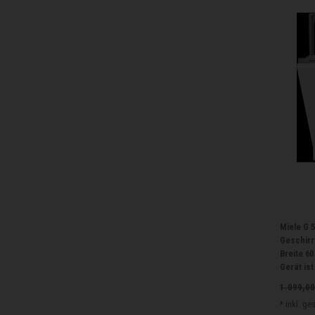
Miele G 5
Geschirr
Breite 6
Gerät ist
1.099,00
*
inkl. ge