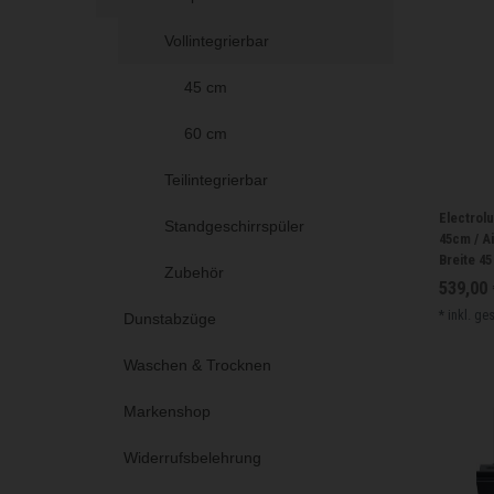
Vollintegrierbar
45 cm
60 cm
Teilintegrierbar
Electrolu
Standgeschirrspüler
45cm / A
Breite 4
Zubehör
539,00 
*
inkl. ge
Dunstabzüge
Waschen & Trocknen
Markenshop
Widerrufsbelehrung