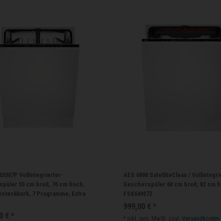
3307P Vollintegrierter-
AEG 6000 SatelliteClean / Vollintegri
spüler 55 cm breit, 76 cm hoch,
Geschirrspüler 60 cm breit, 82 cm 
Besteckkorb, 7 Programme, Extra
FSK64907Z
999,00 € *
0 € *
*
inkl. ges. MwSt.
zzgl.
Versandkosten