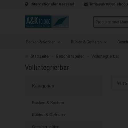
Zum Inhalt springen
Internationaler Versand
info@ak10000-shop.
Suche
Backen & Kochen
Kühlen & Gefrieren
Geschi
Zur
Startseite
Geschirrspüler
Vollintegrierbar
Vollintegrierbar
Kategorien
Backen & Kochen
Kühlen & Gefrieren
Geschirrspüler