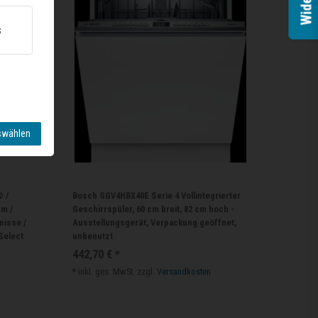
Widerruf
s
swählen
® /
Bosch SGV4HBX40E Serie 4 Vollintegrierter
cm /
Geschirrspüler, 60 cm breit, 82 cm hoch -
nisse /
Ausstellungsgerät, Verpackung geöffnet,
Select
unbenutzt
442,70 € *
*
inkl. ges. MwSt.
zzgl.
Versandkosten