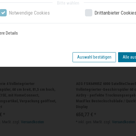
Bitte wählen
Notwendige Cookies
Drittanbieter Cookie
ere Details
Auswahl bestätigen
Alle au
ie 4 Vollintegrierter
AEG FSK64905Z 6000 SatelliteClean
püler, 60 cm breit, 81,5 cm hoch,
Vollintegrierter-Geschirrspüler 60 
15E, mit HomeConnect,
AirDry - perfekte Trocknungsergeb
ungsartikel, Verpackung geöffnet,
MaxiFlex Besteckschublade / Quick
zt
Display
€ *
650,77 € *
s. MwSt.
zzgl.
Versandkosten
*
inkl. ges. MwSt.
zzgl.
Versandkosten