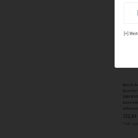
[+] Weit
Bosch Ser
Geschirrs
SMV4EVX
Ausstell
unbenut
722,84 
*
inkl. ge