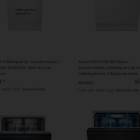
x Vollintegrierter-Geschirrspüler / /
Amica EGSPV 590 900 Einbau-
irDry KEAD2215L Höhe 81,8 cm,
Geschirrspüler, vollintegriert, 60 cm
5 cm
14 Maßgedecke, 9 Spülprogramme
€ *
65
953,00 €
s. MwSt.
zzgl.
Versandkosten
*
inkl. ges. MwSt.
zzgl.
Versandkosten