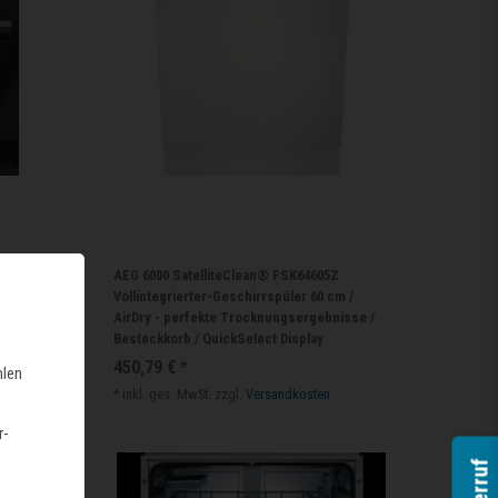
rspüler
AEG 6000 SatelliteClean® FSK64605Z
ke
Vollintegrierter-Geschirrspüler 60 cm /
AirDry - perfekte Trocknungsergebnisse /
Besteckkorb / QuickSelect Display
450,79 € *
hlen
*
inkl. ges. MwSt.
zzgl.
Versandkosten
r-