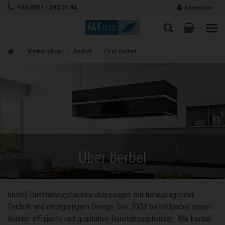
Zum Inhalt springen
+49 4921 / 392 31 94
Anmelden
Warenk
Suche
Suche
Zur
Markenshop
Berbel
Über Berbel
Suchen
Über berbel
berbel Dunstabzugshauben überzeugen mit herausragender
Technik und einzigartigem Design. Seit 2001 bietet berbel seinen
Kunden effiziente und qualitative Dunstabzugshauben. Alle berbel