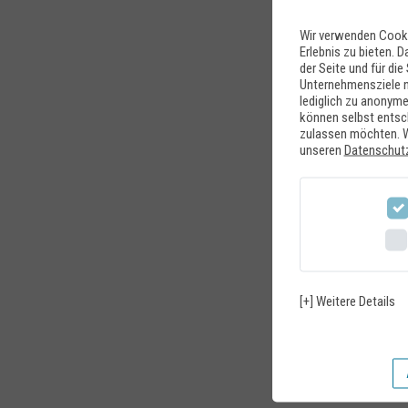
Wir verwenden Cooki
Erlebnis zu bieten. D
der Seite und für di
Unternehmensziele n
lediglich zu anonym
können selbst entsch
zulassen möchten. We
unseren
Datenschut
[+] Weitere Details