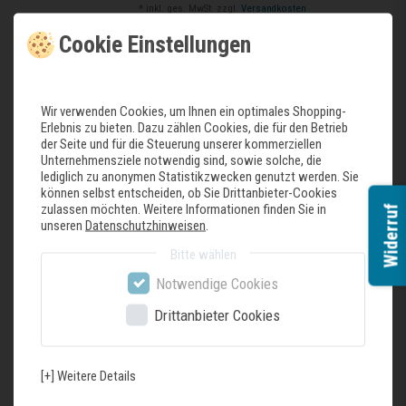
*
inkl. ges. MwSt.
zzgl.
Versandkosten
Cookie Einstellungen
Siemens iQ300, Teilintegrierter Geschirrspüler, 60
cm, Gebürsteter Stahl SN53ES22AE
Wir verwenden Cookies, um Ihnen ein optimales Shopping-
839,00 € *
Erlebnis zu bieten. Dazu zählen Cookies, die für den Betrieb
der Seite und für die Steuerung unserer kommerziellen
In den Warenkorb
Unternehmensziele notwendig sind, sowie solche, die
lediglich zu anonymen Statistikzwecken genutzt werden. Sie
*
inkl. ges. MwSt.
zzgl.
Versandkosten
können selbst entscheiden, ob Sie Drittanbieter-Cookies
zulassen möchten. Weitere Informationen finden Sie in
Widerruf
unseren
Datenschutzhinweisen
.
Siemens iQ500, Teilintegrierter Geschirrspüler, 60
Bitte wählen
cm, Gebürsteter Stahl SN55ES12CE
Notwendige Cookies
979,00 € *
Drittanbieter Cookies
In den Warenkorb
*
inkl. ges. MwSt.
zzgl.
Versandkosten
[+] Weitere Details