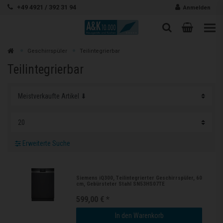
Zum Inhalt springen
+49 4921 / 392 31 94
Anmelden
Warenk
Suche
Suche
Zur
Geschirrspüler
Teilintegrierbar
Suchen
Teilintegrierbar
Erweiterte Suche
Siemens iQ300, Teilintegrierter Geschirrspüler, 60
cm, Gebürsteter Stahl SN53HS07TE
599,00 € *
In den Warenkorb