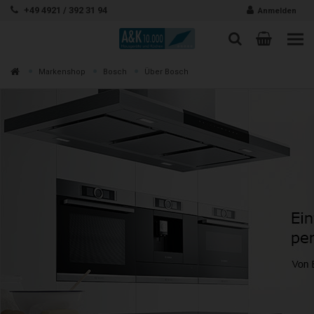
Zum Inhalt springen
+49 4921 / 392 31 94
Anmelden
Warenk
Suche
Suche
Zur
Markenshop
Bosch
Über Bosch
Suchen