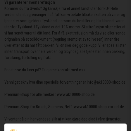
Vi garanterer momsrefusjon
Kommer du fra Sveits? Og kanskje fra et annet landt utenfor EU? Hele
verden uten begrensinger. I så fall kan vi betale tilbake skatten på varer og
tjenester som gjelder i Tyskland, dersom du bestiller og blir tilsendt varer
utenfor Tyskland. I Tyskland er det 19% moms. Skattrefusjon skjer etter at
vi har sendt varer til ditt land. For å få skattrefusjon må du vise eller sende
orignalen på et tolldokument (regning stemplet av tollvesen) innen fire
uker etter at du har fått pakken. Vi ønsker deg gode kupp! Vi er spesialister
innen transport over hele verden og tilbyr deg alle tjenester innen pakking,
forsikring, fortolling og frakt.
Er det noe du lurer på? Ta gjerne kontakt med oss.
Vennligst skriv hva dine spesielle forventninger er info@ak10000-shop.de
Premium-Shop for alle merker : www.ak10000-shop.de
Premium-Shop for Bosch, Siemens, Neff: www.ak10000-shop-vor-ort.de
Vi venter på din henvendese slik at vi kan gjøre deg glad i våre tjenester.