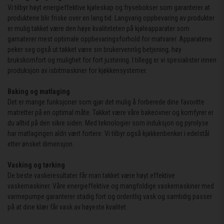
Vi tilbyr høyt energieffektive kjøleskap og frysebokser som garanterer at
produktene blir friske over en lang tid. Langvarig oppbevaring av produkter
er mulig takket være den høye kvaliteteten på kjøleapparater som
garnaterer mest optimale oppbevaringsforhold for matvarer. Apparatene
peker seg også ut takket være sin brukervennlig betjening, høy
brukskomfort og mulighet for fort justering. I tillegg er vi spesialister innen
produksjon av isbitmaskiner for kjøkkensystemer.
Baking og matlaging
Det er mange funksjoner som gjør det mulig å forberede dine favoritte
matretter på en optimal måte. Takket være våre bakeovner og komfyrer er
du alltid på den sikre siden. Med teknologier som induksjon og pyrolyse
har matlagingen aldri vært fortere. Vi tilbyr også kjøkkenbenker i edelstål
etter ønsket dimensjon.
Vasking og tørking
De beste vaskeresultater får man takket være høyt effektive
vaskemaskiner. Våre energieffektive og mangfoldige vaskemaskiner med
varmepumpe garanterer stadig fort og ordentlig vask og samtidig passer
på at dine klær får vask av høyeste kvalitet.