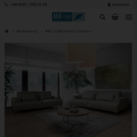
Zum Inhalt springen
+49 4921 / 392 31 94
Anmelden
Warenk
Suche
Suche
Zur
Markenshop
A&K 10.000 Home Collection
Suchen