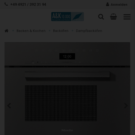
Zum Inhalt springen
+49 4921 / 392 31 94
Anmelden
Warenk
Suche
Suche
Zur
Backen & Kochen
Backöfen
Dampfbacköfen
Suchen