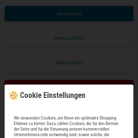
Beschreibung
Technische Daten
Weitere Details
Garantie und Geräteschutz
Cookie Einstellungen
Sous-vide-Garen
Wir verwenden Cookies, um Ihnen ein optimales Shopping-
Höchster Genuss: Unter Vakuum gegartes Fleisch, Gemüse oder Obst sorgt
Erlebnis zu bieten. Dazu zählen Cookies, die für den Betrieb
für das ultimative Geschmackserlebnis.
der Seite und für die Steuerung unserer kommerziellen
Unternehmensziele notwendig sind, sowie solche, die
Schnellgaren