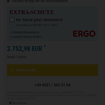
Versand erfolgt nur bis Bordsteinkante
EXTRA-SCHUTZ
Ihr Gerät jetzt absichern!
(einmalig nur 86,49 € für 1 Jahr)
» Produktinformationen
» Laufzeit (Jahre) ändern
*
2.752,98 EUR
Inhalt
1
Stück
Click to Call
+49 4921 / 392 31 94
Aufgrund der Autorisierungsverträge sind wir verpflichtet, für diese
hochwertigen Hausgeräte den Click-to-Call Button einzusetzen. Das bedeutet
für Sie: Premium-Service.
Wunschliste