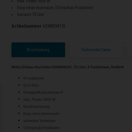
max. Power 3000 W
Easy clean Innenraum, 5 Einschub-Positionen
Garraum 70 Liter
Artikelnummer
65M80M1IX
Beschreibung
Technische Daten
Midea Einbau-Backofen 65M80M1IX, 70 Liter, 8 Funktionen, Heißluft
8 Funktionen
ECO Plus
Energieeffizienzklasse A*
max. Power 3000 W
Kindersicherung
Easy clean Innenraum
schnelles Vorheizen
5 Einschub-Positionen