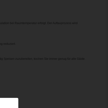
kulation bei Raumtemperatur erfolgt. Der Auftauprozess wird
g reduziert.
g Speisen zuzubereiten, kochen Sie immer genug für alle Gäste.