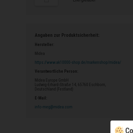
Angaben zur Produktsicherheit:
Hersteller:
Midea
https://www.ak10000-shop.de/markenshop/midea/
Verantwortliche Person:
Midea Europe GmbH
Ludwig-Erhard-Straße 14
, 65760 Eschborn
,
Deutschland (Festland)
E-Mail:
info-meg@midea.com
Co