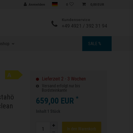
Sprache auswählen
Anmelden
0
0,00 EUR
Kundenservice
+49 4921 / 392 31 94
nshop
SALE %
Lieferzeit 2 - 3 Wochen
Versand erfolgt nur bis
Bordsteinkante
stahö
*
659,00 EUR
clean
Inhalt
1
Stück
In den Warenkorb