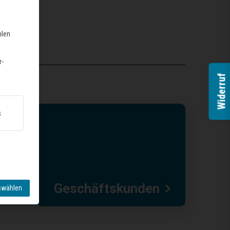
hlen
r-
Widerruf
s
Geschäftskunden
swählen