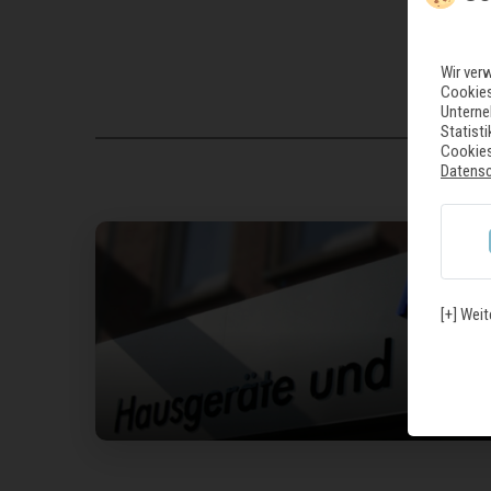
Wir ver
Cookies
Unterne
Statist
Cookies
Datens
[+] Weit
U