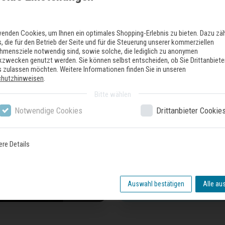
Zuletzt gesehene Produkte
wenden Cookies, um Ihnen ein optimales Shopping-Erlebnis zu bieten. Dazu zä
, die für den Betrieb der Seite und für die Steuerung unserer kommerziellen
hmensziele notwendig sind, sowie solche, die lediglich zu anonymen
ikzwecken genutzt werden. Sie können selbst entscheiden, ob Sie Drittanbiete
 zulassen möchten. Weitere Informationen finden Sie in unseren
chutzhinweisen
.
Bitte wählen
Notwendige Cookies
Drittanbieter Cookie
ere Details
nser Geschäft
Auswahl bestätigen
Alle au