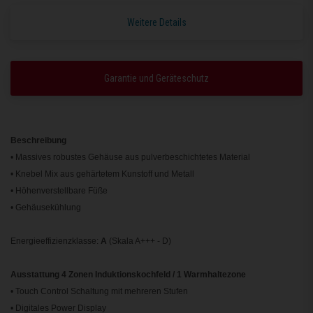
Weitere Details
Garantie und Geräteschutz
Beschreibung
• Massives robustes Gehäuse aus pulverbeschichtetes Material
• Knebel Mix aus gehärtetem Kunstoff und Metall
• Höhenverstellbare Füße
• Gehäusekühlung
Energieeffizienzklasse:
A
(Skala A+++ - D)
Ausstattung 4 Zonen Induktionskochfeld / 1 Warmhaltezone
• Touch Control Schaltung mit mehreren Stufen
• Digitales Power Display