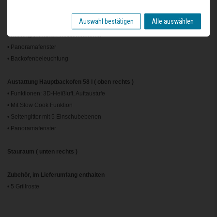
• LED Touch Control Timer
• Funktionen: Oberhitze, Unterhitze
Auswahl bestätigen
Alle auswählen
• Mit Slow Cook Funktion
• Seitengitter mit 5 Einschubebenen
• Panoramafenster
• Backofenbeleuchtung
Austattung Hauptbackofen 58 l ( oben rechts )
• Funktionen: 3D-Heißluft, Auftaustufe
• Mit Slow Cook Funktion
• Seitengitter mit 5 Einschubebenen
• Panoramafenster
Stauraum ( unten rechts )
Zubehör, im Lieferumfang enthalten
• 5 Grillroste