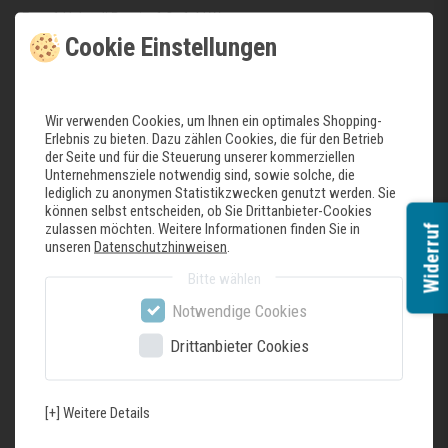
• Zone 1 klein mit Booster 1.2 - 1.4 kW
Cookie Einstellungen
• Zone 2 mittel mit Booster 1.4 - 2 kW
• Zone 3 groß mit Booster 2.3 - 3.0 kW
• Zone 4 klein mit Booster 1.2 - 1.4 kW
• Zone 5 mittel mit Booster 1.4 - 2.0 kW
Wir verwenden Cookies, um Ihnen ein optimales Shopping-
Erlebnis zu bieten. Dazu zählen Cookies, die für den Betrieb
• Bridge - Funktion
der Seite und für die Steuerung unserer kommerziellen
• Kindersicherung
Unternehmensziele notwendig sind, sowie solche, die
• Topferkennung
lediglich zu anonymen Statistikzwecken genutzt werden. Sie
können selbst entscheiden, ob Sie Drittanbieter-Cookies
• Überhitzungsschutz
zulassen möchten. Weitere Informationen finden Sie in
Widerruf
• Timer-Funktion
unseren
Datenschutzhinweisen
.
• Restwärmeanzeige
Bitte wählen
Ausstattung Maxi-Grill™ Backofen 33 l ( oben links )
Notwendige Cookies
• Elektrogrill mit 3 variablen Stufen
Drittanbieter Cookies
• Funktion: Oberhitze und Unterhitze
• Seitengitter mit 3 Einschubebenen
[+] Weitere Details
Ausstattung Konventioneller Backofen 64 l (unten links)