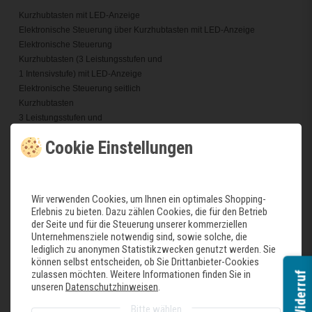
Kurzhubtasten mit LED-Anzeige
Elektronische Steuerung über Kurzhubtasten mit LED-Anzeige
Elektronische Steuerung
Kurzhubtasten (3 Leistungsstufen und
1 Intensivstufe) mit LED-Anzeige
Elektronische Steuerung seitlich
Kurzhubtasten
3 Leistungsstufen und
1 Intensivstufe
Cookie Einstellungen
Intensivstufen mit automatischer Rückstellung
Gebläsenachlauf 10 Minuten
Ausstattung
Wir verwenden Cookies, um Ihnen ein optimales Shopping-
Erlebnis zu bieten. Dazu zählen Cookies, die für den Betrieb
Gleichmäßige, helle Beleuchtung mit 2 x 1,5W LED-Modul
der Seite und für die Steuerung unserer kommerziellen
Farbtemperatur: 3500 K
Unternehmensziele notwendig sind, sowie solche, die
Beleuchtungsstärke: 294 lux
lediglich zu anonymen Statistikzwecken genutzt werden. Sie
Filterabdeckung aus Edelstahl, gelocht und spülmaschinengeeignet
können selbst entscheiden, ob Sie Drittanbieter-Cookies
Metallfettfilter, spülmaschinengeeignet
zulassen möchten. Weitere Informationen finden Sie in
Widerruf
unseren
Datenschutzhinweisen
.
Betriebsart und Leistung
Bitte wählen