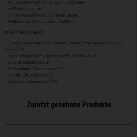
Abluftstutzen Ø 150 mm (Ø 120 mm beiliegend)
mit Rückstauklappe
Länge Anschlusskabel: 1.75 m mit Stecker
Griffleiste als Sonderzubehör erhältlich
Umwelt und Sicherheit
Energieeffizienzklasse: A (auf einer Energieeffizienzklassen-Skala von
A+++ bis D)
Durchschnittlicher Energieverbrauch: 37.9 kWh/Jahr*
Lüfter-Effizienzklasse: B*
Beleuchtungs-Effizienzklasse: A*
Fettfilter-Effizienzklasse: B*
Gesamtanschlusswert: 144 W
Zuletzt gesehene Produkte