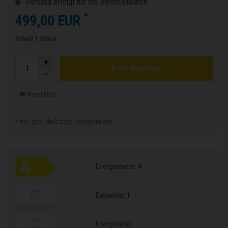
Versand erfolgt nur bis Bordsteinkante
*
499,00 EUR
Inhalt
1
Stück
In den Warenkorb
Wunschliste
* inkl. ges. MwSt.zzgl.
Versandkosten
Energieklasse A
Datenblatt 1
Energielabel