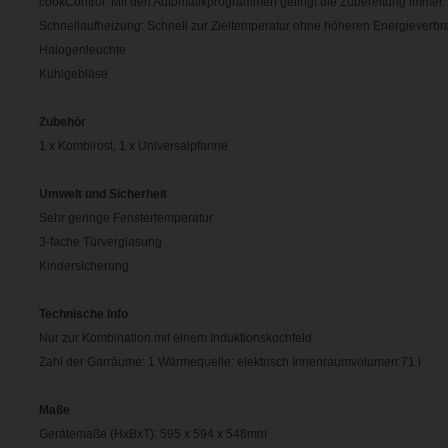
cookControl: Mit den Automatikprogrammen gelingt die Zubereitung immer. 
Schnellaufheizung: Schnell zur Zieltemperatur ohne höheren Energieverbr
Halogenleuchte
Kühlgebläse
Zubehör
1 x Kombirost, 1 x Universalpfanne
Umwelt und Sicherheit
Sehr geringe Fenstertemperatur
3-fache Türverglasung
Kindersicherung
Technische Info
Nur zur Kombination mit einem Induktionskochfeld.
Zahl der Garräume: 1 Wärmequelle: elektrisch Innenraumvolumen:71 l
Maße
Gerätemaße (HxBxT): 595 x 594 x 548mm