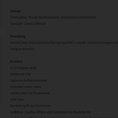
Design
Drehwähler, Runde Bedienknebel, versenkbare Drehwähler
Garraum: Email anthrazit
Reinigung
humidClean (Hydrolytische Reinigungshilfe): Leichte Verschmutzungen ent
Vollglas-Innentür
Komfort
LCD-Display weiß
Elektronik-Uhr
Optische Aufheizkontrolle
Autostart cookControl
cookControl 10 Programme
softClose
Backofengriff aus Aluminium
softMove: Sanftes Öffnen und Schließen der Backofentür.