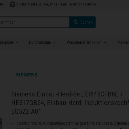
de
Sicherheit für Sie, Ihre Familie und Freunde
Suchen
rrspüler
Dunstabzüge
Waschen & Trocknen
Marke
Siemens Einbau-Herd-Set, EI645CFB6E +
HE517GBS4, Einbau-Herd, Induktionskochf
EQ522IA01
cookControl10: Automatikprogramme gewährleisten beste Ergebnis