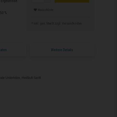
e Ergebnisse.
Wunschliste
50 %.
* inkl. ges. MwSt.zzgl.
Versandkosten
Daten
Weitere Details
rate Unterhitze, Heißluft Sanft