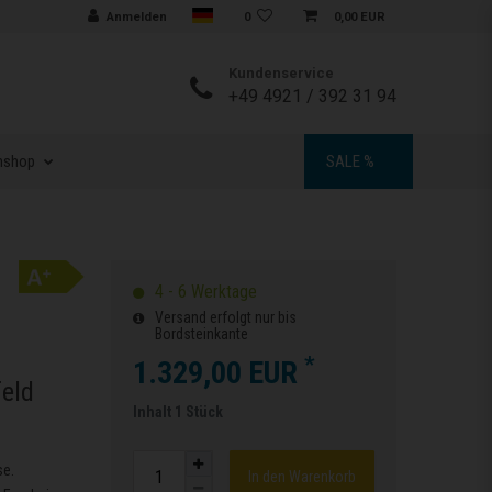
Sprache auswählen
Anmelden
0
0,00 EUR
Kundenservice
+49 4921 / 392 31 94
nshop
SALE %
4 - 6 Werktage
Versand erfolgt nur bis
Bordsteinkante
*
1.329,00 EUR
eld
Inhalt
1
Stück
se.
In den Warenkorb