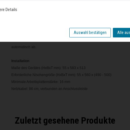
Flachrahmen-Design
ere Details
Sicherheit
2-stufige Restwärmeanzeige je Kochzone: Zeigt an, welche Kochzonen noc
Auswahl bestätigen
Alle au
Kindersicherung: Verhindert eine unbeabsichtigte Aktivierung des Kochfeld
Automatische Sicherheitsabschaltung: Aus Sicherheitsgründen schaltet sich 
automatisch ab.
Installation
Maße des Gerätes (HxBxT mm): 55 x 583 x 513
Erforderliche Nischengröße (HxBxT mm): 55 x 560 x (490 - 500)
Minimale Arbeitsplattenstärke: 16 mm
Netzkabel: 86 cm, verbunden an Anschlussleiste
Zuletzt gesehene Produkte