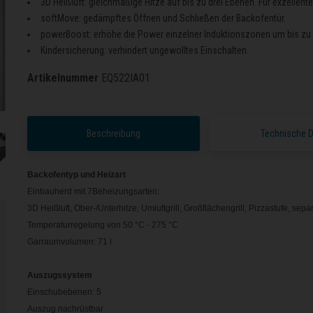
3D Heißluft: gleichmäßige Hitze auf bis zu drei Ebenen. Für exzellent
softMove: gedämpftes Öffnen und Schließen der Backofentür.
powerBoost: erhöhe die Power einzelner Induktionszonen um bis zu 
Kindersicherung: verhindert ungewolltes Einschalten.
Artikelnummer
EQ522IA01
Beschreibung
Technische 
Backofentyp und Heizart
Einbauherd mit 7Beheizungsarten:
3D Heißluft, Ober-/Unterhitze, Umluftgrill, Großflächengrill, Pizzastufe, sepa
Temperaturregelung von 50 °C - 275 °C
Garraumvolumen: 71 l
Auszugssystem
Einschubebenen: 5
Auszug nachrüstbar