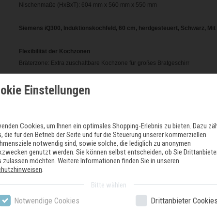
Nischenmaße (HxBxT): 604 mm x 560 mm x 550 mm
Siemens iQ300, Induktionskochfeld, 60 cm, herdgesteuert, Schwarz, M
Flexibilität der Kochzonen
Bräterzone: Extra zuschaltbare Kochzone für großes Bratgeschirr
okie Einstellungen
Benutzerfreundlichkeit
Dieses Kochfeld ist nur in Kombination mit einem geeigneten Einbauherd (
Herd und Sie sehen die eingestellte Leistungsstufe auf dem Kochfeld.
17 Leistungs-Stufen: Steuern Sie die Leistung der Kochstelle mit den Kneb
wenden Cookies, um Ihnen ein optimales Shopping-Erlebnis zu bieten. Dazu zä
Timer mit Abschaltfunktion: Schaltet die Kochzone am Ende der eingestellten
, die für den Betrieb der Seite und für die Steuerung unserer kommerziellen
hmensziele notwendig sind, sowie solche, die lediglich zu anonymen
Timer: Am Ende der eingestellten Zeit ertönt ein Signal (z. B. beim Pastako
ikzwecken genutzt werden. Sie können selbst entscheiden, ob Sie Drittanbiete
 zulassen möchten. Weitere Informationen finden Sie in unseren
Zeitersparnis und Effizienz
chutzhinweisen
.
powerBoost-Funktion für alle Induktions-Kochzonen möglich: Mit 50 % mehr
Bitte wählen
höchster Leistungsstufe.
Notwendige Cookies
Drittanbieter Cookie
Design