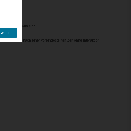
h heiß oder warm sind.
swählen
es.
das Kochfeld nach einer voreingestellten Zeit ohne Interaktion