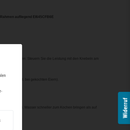
it Rahmen aufliegend EI645CFB6E
HE) zu betreiben: Steuern Sie die Leistung mit den Knebeln am
eln am Herd.
hlen
 Zeit aus (z. B. bei gekochten Eiern).
chen).
r-
Widerruf
 Leistung z. B. Wasser schneller zum Kochen bringen als auf
s