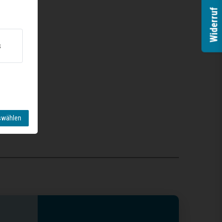
Widerruf
s
swählen