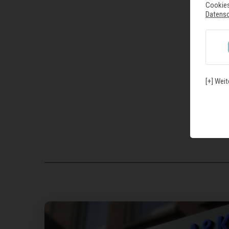
Cookies
Datens
[+] Weit