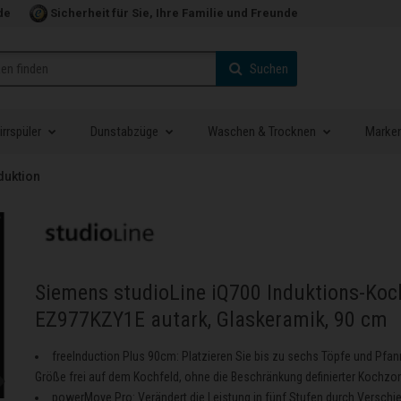
de
Sicherheit für Sie, Ihre Familie und Freunde
Suchen
rrspüler
Dunstabzüge
Waschen & Trocknen
Marke
duktion
Siemens studioLine iQ700 Induktions-Koc
EZ977KZY1E autark, Glaskeramik, 90 cm
freeInduction Plus 90cm: Platzieren Sie bis zu sechs Töpfe und Pfan
Größe frei auf dem Kochfeld, ohne die Beschränkung definierter Kochzo
powerMove Pro: Verändert die Leistung in fünf Stufen durch Verschi