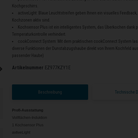
Kochgeschirrs.
activeLight: Blaue Leuchtstreifen geben Ihnen ein visuelles Feedback
Kochzonen aktiv sind.
Kochsensor Plus ist ein intelligentes System, das Überkochen dank p
Temperaturkontrolle verhindert.
cookConnect System: Mit dem praktischen cookConnect System las
diverse Funktionen der Dunstabzugshaube direkt von Ihrem Kochfeld aus
passender Haube)
Artikelnummer
EZ977KZY1E
Beschreibung
Technische 
Profi-Ausstattung
Vollflächen-Induktion
1 Kochsensor Plus
avtiveLight