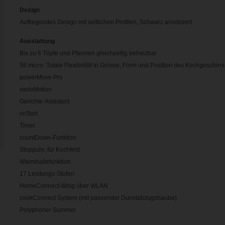
Design
Aufliegendes Design mit seitlichen Profilen, Schwarz anodisiert
Ausstattung
Bis zu 6 Töpfe und Pfannen gleichzeitig beheizbar
56 micro: Totale Flexibilität in Grösse, Form und Position des Kochgeschirrs
powerMove Pro
varioMotion
Gerichte-Assistent
reStart
Timer
countDown-Funktion
Stoppuhr, für Kochfeld
Warmhaltefunktion
17 Leistungs-Stufen
HomeConnect-fähig über WLAN
cookConnect System (mit passender Dunstabzugshaube)
Polyphoner Summer