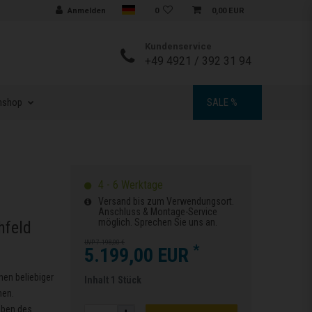
Sprache auswählen
Anmelden
0
0,00 EUR
Kundenservice
+49 4921 / 392 31 94
nshop
SALE %
4 - 6 Werktage
Versand bis zum Verwendungsort.
Anschluss & Montage-Service
möglich. Sprechen Sie uns an.
hfeld
UVP 7.198,00 €
*
5.199,00 EUR
nen beliebiger
Inhalt
1
Stück
nen.
eben des