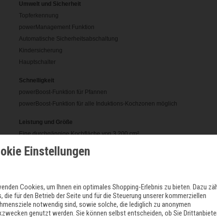
Umwelt und Sicherheit
Topferkennung
powerManagement Funktion
Automatische Sicherheitsabschaltung
Kindersicherung
Hauptschalter
Schnelligkeit
powerBoost-Funktion für Pfannen
powerBoost-Funktion für alle Induktions-Kochzonen möglich
Leistung und Größe
Eine durchgängige Kochfläche von 3.200 cm²
okie Einstellungen
Maße
Gerätemaße: (B/T) 912 mm x 520 mm
Einbaumaße: (H/B/T) 61 mm x 880 mm x 490 mm
wenden Cookies, um Ihnen ein optimales Shopping-Erlebnis zu bieten. Dazu zä
Anschlusskabel (1,5 m)
, die für den Betrieb der Seite und für die Steuerung unserer kommerziellen
Min. Arbeitsplattenstärke: 30 mm
hmensziele notwendig sind, sowie solche, die lediglich zu anonymen
Anschlusswert: 7,4 kW
ikzwecken genutzt werden. Sie können selbst entscheiden, ob Sie Drittanbiete