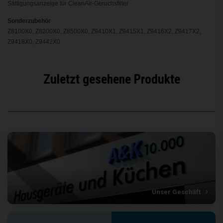
Sättigungsanzeige für CleanAir-Geruchsfilter
Sonderzubehör
Z8100X0, Z8200X0, Z8500X0, Z9410X1, Z9415X1, Z9416X2, Z9417X2,
Z9418X0, Z9442X0
Zuletzt gesehene Produkte
Unser Geschäft