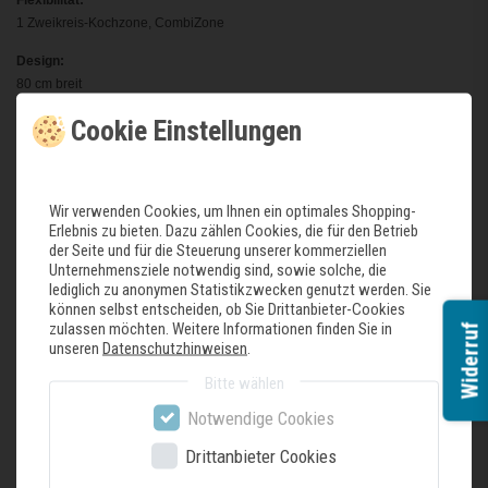
1 Zweikreis-Kochzone, CombiZone
Design:
80 cm breit
Rahmen in Edelstahl
Cookie Einstellungen
Ausstattung:
Vorne rechts
17 Leistungsstufen
Wir verwenden Cookies, um Ihnen ein optimales Shopping-
Digitale Anzeige der Kochstufen
Erlebnis zu bieten. Dazu zählen Cookies, die für den Betrieb
2-stufige Restwärmeanzeige je Kochzone
der Seite und für die Steuerung unserer kommerziellen
CountUp Timer
Unternehmensziele notwendig sind, sowie solche, die
Kurzzeitwecker
lediglich zu anonymen Statistikzwecken genutzt werden. Sie
Automatische Sicherheitsabschaltung
können selbst entscheiden, ob Sie Drittanbieter-Cookies
zulassen möchten. Weitere Informationen finden Sie in
Kindersicherung
Widerruf
unseren
Datenschutzhinweisen
.
Wischschutzfunktion
Restart Funktion
Bitte wählen
Warmhaltefunktion für alle Kochzonen
Notwendige Cookies
Energieverbrauchsanzeige
Drittanbieter Cookies
Ausstattung Dunstabzug:
Strahlung/Lüftung-Kochfeld, autark