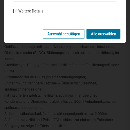
Wahlweise Abluft- oder Umluftbetrieb (Sonderzubehör wird jeweils benötigt)
Für Abluftbetrieb wird ein Abluftmodul (Sonderzubehör Z8100X0) benötigt
[+] Weitere Details
Für Umluftbetrieb wird ein cleanAir-Umluftmodul (Sonderzubehör Z8200X0)
benötigt
9 Leistungsstufen und 1 Intensivstufe
Auswahl bestätigen
Alle auswählen
Automatisches Einschalten des Lüftungsystems bei Nutzung einer Kochzone
Gebläsenachlauf 30 Minuten
Gebläsetechnologie mit hocheffizientem, geräuscharmem, bürstenlosem
Gleichstrommotor (BLDC). Strömungstechnisch optimierte Luftführung im
Innenraum.
Großflächige, 12-lagige Edelstahl-Fettfilter für hohe Fettfilterungseffizienz
(90%)
Lufteinlassgitter aus Guss (spülmaschinengeeignet)
Entnehm- und trennbare Fettfilter- & Überlaufschutzeinheit,
spülmaschinengeeignet
mit integrierten Edelstahlfettfiltern, spülmaschinengeeignet
Kondensat- und Überlaufschutzbehälter, ca. 200ml Aufnahmekapazität,
spülmaschinengeeignet
Sicherheitsüberlauftank (spülmaschinengeeignet) mit ca. 2.000ml
Aufnahmekapazität und Twist-off Verschluss zur einfachen Entnahme
Sättigungsanzeige für Edelstahlfettfilter