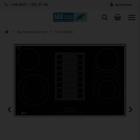
Zum Inhalt springen
+49 4921 / 392 31 94
Anmelden
Warenk
Suche
Suche
Zur
Backen & Kochen
Kochfelder
Suchen