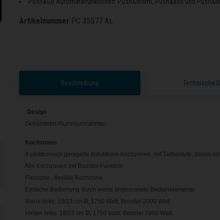
Push&Go Automatikfunktionen: Push&Warm, Push&Boil und Push&
Artikelnummer
PC 35S77 AL
Beschreibung
Technische 
Design
Gebürsteter Aluminiumrahmen
Kochzonen
4 elektronisch geregelte Induktions-Kochzonen, mit Turbostufe, davon ei
Alle Kochzonen mit Booster-Funktion
Flexzone - flexible Kochzone
Einfache Bedienung durch vorne angeordnete Bedienelemente
Vorne links: 18/23 cm Ø, 1750 Watt, Booster 2000 Watt
Hinten links: 18/23 cm Ø, 1750 Watt, Booster 2000 Watt