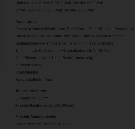
Hinten rechts: 21 cm Ø, 2100 Watt, Booster 3000 Watt
Vorne: 14,5 cm Ø, 1200 Watt, Booster 1600 Watt
Ausstattung
Push&Go Automatikfunktionen: Push&Warm, Push&Boil und Push&Moka
Direct Access - Touch Control mit Slider-Funktion für jede Kochzone
Digitalanzeige der eingestellten Leistung für jede Kochzone
Timer für jede Kochzone mit Abschaltautomatik (1 - 99 Min.)
Mehr Sicherheit dank 4-fach Restwärmeanzeige
Kindersicherung
Kontrolllampe
Hauptschalter Ein/Aus
Technische Daten
Einbauhöhe: 50 mm
Ausschnittmaße (BxT): 750x480 mm
Zubehör/Sonderzubehör
Passender Schutzboden SPI7750