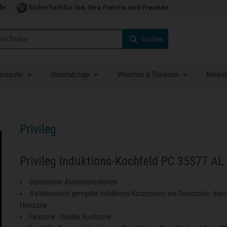
de
Sicherheit für Sie, Ihre Familie und Freunde
Suchen
rrspüler
Dunstabzüge
Waschen & Trocknen
Marke
Privileg
Privileg Induktions-Kochfeld PC 35S77 AL
Gebürsteter Aluminiumrahmen
4 elektronisch geregelte Induktions-Kochzonen, mit Turbostufe, davo
Flexizone
Flexzone - flexible Kochzone