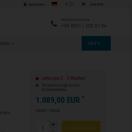
Sprache auswählen
Anmelden
0
0,00 EUR
Kundenservice
+49 4921 / 392 31 94
nshop
SALE %
Lieferzeit 2 - 3 Wochen
Versand erfolgt nur bis
Bordsteinkante
*
1.089,00 EUR
Inhalt
1
Stück
n eine
In den Warenkorb