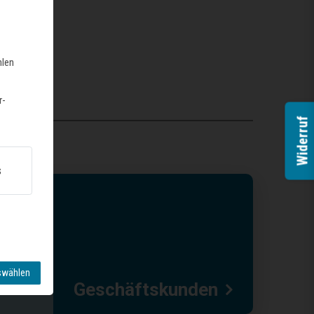
hlen
r-
Widerruf
s
swählen
Geschäftskunden