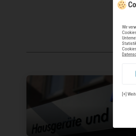
Co
Wir ver
Cookies
Unterne
Statist
Cookies
Datens
[+] Weit
U