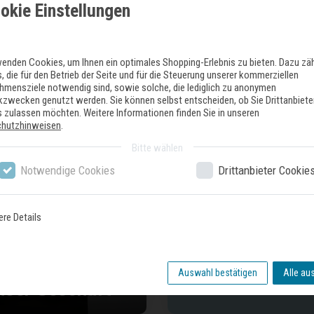
okie Einstellungen
Zuletzt gesehene Produkte
wenden Cookies, um Ihnen ein optimales Shopping-Erlebnis zu bieten. Dazu zä
, die für den Betrieb der Seite und für die Steuerung unserer kommerziellen
hmensziele notwendig sind, sowie solche, die lediglich zu anonymen
ikzwecken genutzt werden. Sie können selbst entscheiden, ob Sie Drittanbiete
 zulassen möchten. Weitere Informationen finden Sie in unseren
chutzhinweisen
.
Bitte wählen
Notwendige Cookies
Drittanbieter Cookie
ere Details
Auswahl bestätigen
Alle au
nser Geschäft