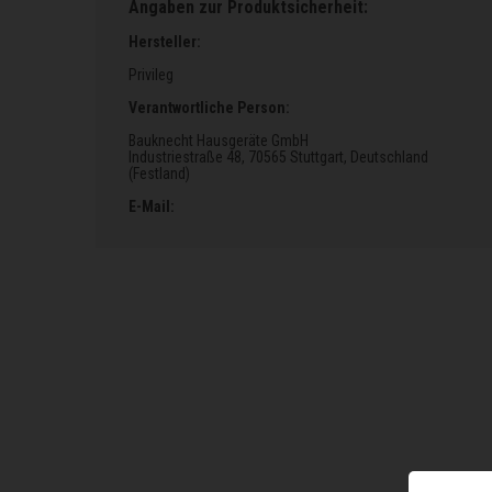
Angaben zur Produktsicherheit:
Hersteller:
Privileg
Verantwortliche Person:
Bauknecht Hausgeräte GmbH
Industriestraße 48
, 70565 Stuttgart
, Deutschland
(Festland)
E-Mail: