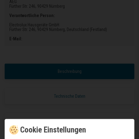
AEG
Fürther Str. 246
, 90429 Nürnberg
Verantwortliche Person:
Electrolux Hausgeräte GmbH
Fürther Str. 246
, 90429 Nürnberg
, Deutschland (Festland)
E-Mail:
Beschreibung
Technische Daten
Weitere Details
Cookie Einstellungen