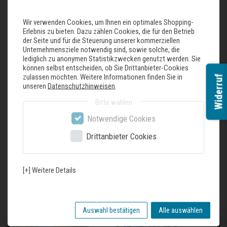
AEG MaxiKlasse Steam Kit A9OBGC23
Wir verwenden Cookies, um Ihnen ein optimales Shopping-
Meistern Sie die Kunst des Dampfgarens, indem Sie Geschmack und
Erlebnis zu bieten. Dazu zählen Cookies, die für den Betrieb
Konsistenz Ihrer Zutaten intensivieren. Mit diesem Set aus hochwertigem
der Seite und für die Steuerung unserer kommerziellen
Edelstahl, das acht Teile in verschiedenen Größen für Fisch, Fleisch, Reis
Unternehmensziele notwendig sind, sowie solche, die
und Gemüse bietet. Kleine Perforierungen lassen den Dampf um das Gargut
lediglich zu anonymen Statistikzwecken genutzt werden. Sie
können selbst entscheiden, ob Sie Drittanbieter-Cookies
zirkulieren und halten gleichzeitig überschüssiges Wasser fern. So gelingen
zulassen möchten. Weitere Informationen finden Sie in
Widerruf
Ihnen mühelos saftige und aromatische Speisen. Für die Verwendung mit
unseren
Datenschutzhinweisen
.
Dampfgarern optimiert und spülmaschinenfest. Abmessungen: 32,5 x 34,4
cm
Bitte wählen
Notwendige Cookies
Drittanbieter Cookies
Zuletzt gesehene Produkte
[+] Weitere Details
Auswahl bestätigen
Alle auswählen