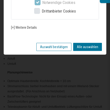
Notwendige Cookies
Manuelle Nachlauffunktion für lange Haltbarkeit des Umluftfilters
Einfache Planbarkeit durch in der Höhe verstellbarem Teleskopkamin
Drittanbieter Cookies
Sonderausstattung:
Mehr Bedienkomfort durch berbel Connect: z.B.: Steuerung per
[+] Weitere Details
Fernbedienung
Intelligente Lösungen mit dem berbel Mauerkasten und/oder
Fensterkontaktschalter
Auswahl bestätigen
Alle auswählen
Betriebsarten
Abluft
Umluft
Planungshinweise
Optimale Haubenbreite: Kochfeldbreite + 10 cm
Stromanschluss: berbel Inselhauben sind mit einem Wieland-Stecker
ausgestattet. (Für Anschluss an Netzkabel)
BackFlow-Technologie: Nicht für den Einsatz eines Außen- oder
Zwischenlüfters geeignet
Teleskopkamin für Abluft- und Umluftbetrieb: Lüftungsschlitze für Umluft