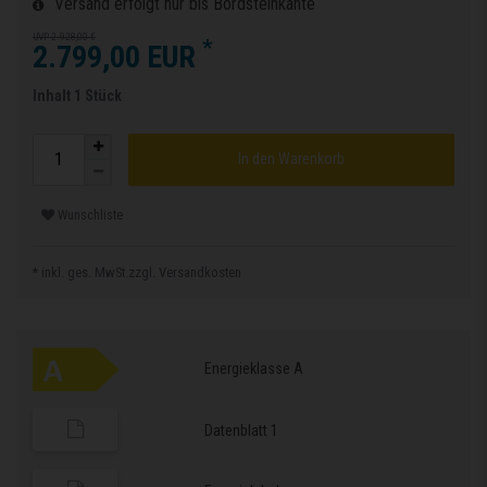
Versand erfolgt nur bis Bordsteinkante
UVP 2.928,00 €
*
2.799,00 EUR
Inhalt
1
Stück
In den Warenkorb
Wunschliste
* inkl. ges. MwSt.zzgl.
Versandkosten
Energieklasse A
Datenblatt 1