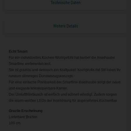
Technische Daten
Weitere Details
Echt Smart
Für ein individuelles Küchen-Wohlgefühl hat berbel die Inselhaube
Smartline weiterentwickelt.
Sie ist graziös und dennoch ein Kraftpaket. Kochprofis mit Stil loben ihr
rundum stimmiges Dunstabzugskonzept.
Für eine einfache Planbarkeit der Smartline Inselhaube sorgt der neue
und elegante teleskopierbare Kamin.
Der Umluftfiltertausch ist einfach und schnell erledigt. Zudem sorgen
die warm-weißen LEDs der Insellösung für angenehmes Küchenflair.
Grazile Erscheinung
Lieferbare Breiten:
100 cm