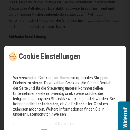
Das Design sollte die Vorzüge der Technik vorteilhaft unterstreichen.
Die zeitlose Ästhetik von Edelstahl liegt weiterhin voll im Trend und
verleiht jedem Küchenambiente den angesagten Profi-Touch.
Für eine einfache Planbarkeit der Smartline Inselhaube sorgt der neue
und elegante teleskopierbare Kamin.
Schlanke Insel-Lösung
Kompakt, kraftvoll, energieeffizient und preisgünstig.
Die berbel Smartline Serie ist der perfekte Einstieg in die Welt
Cookie Einstellungen
dauerhaft leistungsstarker Dunstabzugshauben.
Serienausstattung:
Wir verwenden Cookies, um Ihnen ein optimales Shopping-
Effiziente und dauerhaft hohe Fettabscheidung mit dem
Erlebnis zu bieten. Dazu zählen Cookies, die für den Betrieb
leistungsfähigen berbel Prinzip
der Seite und für die Steuerung unserer kommerziellen
Perfekte Erfassung von Koch- und Bratdünsten durch BackFlow-
Unternehmensziele notwendig sind, sowie solche, die
Technologie
lediglich zu anonymen Statistikzwecken genutzt werden. Sie
können selbst entscheiden, ob Sie Drittanbieter-Cookies
Extrem schlankes Design mit 45 mm Korpushöhe, komplett aus
zulassen möchten. Weitere Informationen finden Sie in
Widerruf
Edelstahl gefertigt
unseren
Datenschutzhinweisen
.
Herausnehmbare, Geschirrspülertaugliche Auffangschale und perfekt
verarbeiteter Innenraum für eine einfache Reinigung
Bitte wählen
Perfekte Kochfeldausleuchtung mit modernen LED