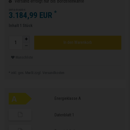
Versand erfolgt nur bis Bordsteinkante
UVP 3.914,00 €
*
3.184,99 EUR
Inhalt
1
Stück
In den Warenkorb
Wunschliste
* inkl. ges. MwSt.zzgl.
Versandkosten
Energieklasse A
Datenblatt 1