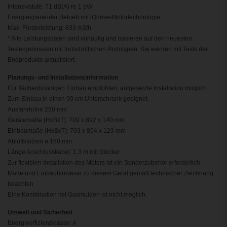
Intensivstufe: 71 dB(A) re 1 pW
Energiesparender Betrieb mit iQdrive-Motortechnologie
Max. Förderleistung: 833 m3/h
* Alle Leistungsdaten sind vorläufig und basieren auf den neuesten
Testergebnissen mit fortschrittlichen Prototypen. Sie werden mit Tests der
Endprodukte aktualisiert.
Planungs- und Installationsinformation
Für flächenbündigen Einbau empfohlen, aufgesetzte Installation möglich
Zum Einbau in einen 90 cm Unterschrank geeignet.
Ausfahrhöhe 250 mm
Gerätemaße (HxBxT): 709 x 892 x 140 mm
Einbaumaße (HxBxT): 703 x 854 x 123 mm
Abluftstutzen ø 150 mm
Länge Anschlusskabel: 1.3 m mit Stecker
Zur flexiblen Installation des Motors ist ein Sonderzubehör erforderlich
Maße und Einbauhinweise zu diesem Gerät gemäß technischer Zeichnung
beachten
Eine Kombination mit Gasmulden ist nicht möglich.
Umwelt und Sicherheit
Energieeffizienzklasse: A