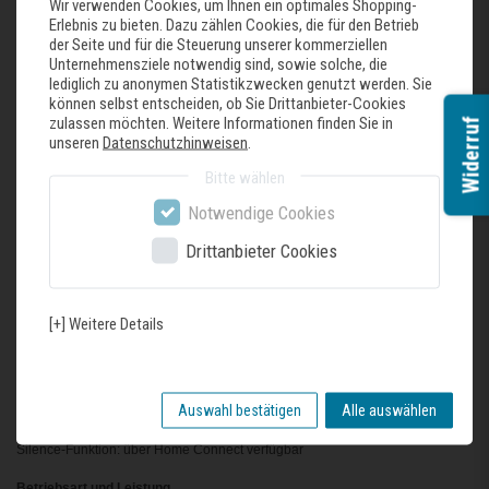
Wir verwenden Cookies, um Ihnen ein optimales Shopping-
von der Topfhöhe und Positionierung auf dem Kochfeld gewährleistet
Erlebnis zu bieten. Dazu zählen Cookies, die für den Betrieb
der Seite und für die Steuerung unserer kommerziellen
emotionLight Pro
Unternehmensziele notwendig sind, sowie solche, die
Hochwertige Filterkassetten mit integrierten Metallfettfiltern,
lediglich zu anonymen Statistikzwecken genutzt werden. Sie
geschirrspülergeeignet
können selbst entscheiden, ob Sie Drittanbieter-Cookies
Metall-Fettfilter, spülmaschinengeeignet
zulassen möchten. Weitere Informationen finden Sie in
Widerruf
Sättigungsanzeige für Fett - und Geruchsfilter
unseren
Datenschutzhinweisen
.
In der Filterreinigungsposition fahren die Filterkassetten automatisch zur
Bitte wählen
einfachen Entnahme nach oben
Die Glasscheibe kann zum Reinigen sehr leicht nach oben entnommen
Notwendige Cookies
werden.
Drittanbieter Cookies
HomeConnect-fähig über WLAN
HomeConnect-fähig über WLAN für die Vernetzung von Hausgeräten und
eine Bedienung per Smartphone oder Tablet (nur in Ländern, in denen
[+] Weitere Details
Home Connect Service verfügbar ist)
Die Home Connect Funktionalität lässt sich durch die Einbindung zahlreicher
Anwendungen externer Kooperationspartner (Partnering) beliebig erweitern
Sprachsteuerung über gängige Sprachassistenten möglich
Auswahl bestätigen
Alle auswählen
Intervall-Funktion: über Home Connect verfügbar
Silence-Funktion: über Home Connect verfügbar
Betriebsart und Leistung