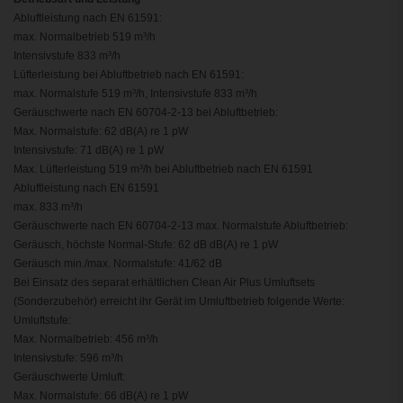
Abluftleistung nach EN 61591:
max. Normalbetrieb 519 m³/h
Intensivstufe 833 m³/h
Lüfterleistung bei Abluftbetrieb nach EN 61591:
max. Normalstufe 519 m³/h, Intensivstufe 833 m³/h
Geräuschwerte nach EN 60704-2-13 bei Abluftbetrieb:
Max. Normalstufe: 62 dB(A) re 1 pW
Intensivstufe: 71 dB(A) re 1 pW
Max. Lüfterleistung 519 m³/h bei Abluftbetrieb nach EN 61591
Abluftleistung nach EN 61591
max. 833 m³/h
Geräuschwerte nach EN 60704-2-13 max. Normalstufe Abluftbetrieb:
Geräusch, höchste Normal-Stufe: 62 dB dB(A) re 1 pW
Geräusch min./max. Normalstufe: 41/62 dB
Bei Einsatz des separat erhältlichen Clean Air Plus Umluftsets
(Sonderzubehör) erreicht ihr Gerät im Umluftbetrieb folgende Werte:
Umluftstufe:
Max. Normalbetrieb: 456 m³/h
Intensivstufe: 596 m³/h
Geräuschwerte Umluft:
Max. Normalstufe: 66 dB(A) re 1 pW