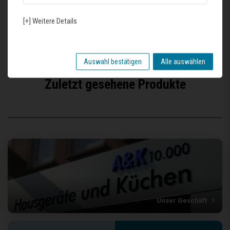
Lüftungsbauer das Zusammenspiel zwischen Dunstabzugshaube und
kontrollierter Zuluft geklärt werden. Hier ist eine umfassende Beratung in der
[+] Weitere Details
Planungsphase durch den Fachmann nötig. Eine baulich einfacher
umzusetzende Alternative ist der Einsatz eines Dunstabzuges im
Umluftbetrieb.
Auswahl bestätigen
Alle auswählen
Zuletzt gesehene Produkte
Unser Geschäft