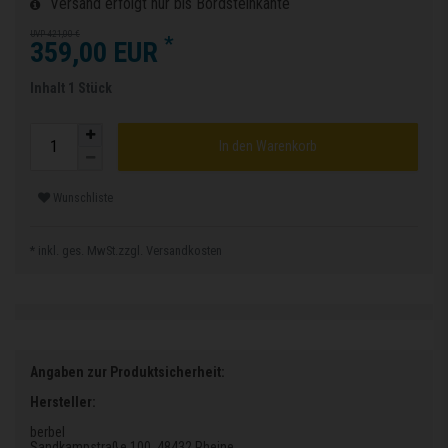
Versand erfolgt nur bis Bordsteinkante
UVP 421,00 €
*
359,00 EUR
Inhalt
1
Stück
In den Warenkorb
Wunschliste
* inkl. ges. MwSt.zzgl.
Versandkosten
Angaben zur Produktsicherheit:
Hersteller:
berbel
Sandkampstraße 100
, 48432 Rheine