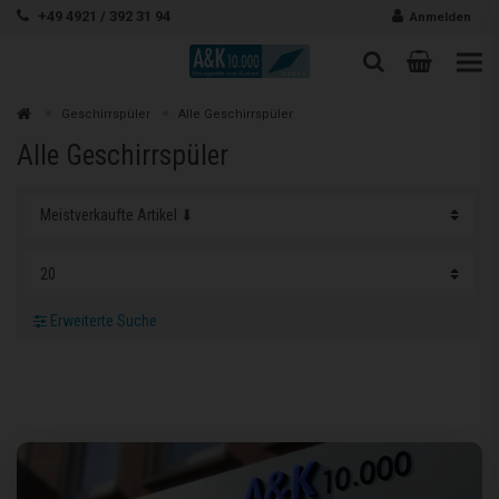
Zum Inhalt springen
+49 4921 / 392 31 94
Anmelden
Warenk
Suche
Suche
Zur
Geschirrspüler
Alle Geschirrspüler
Suchen
Alle Geschirrspüler
Erweiterte Suche