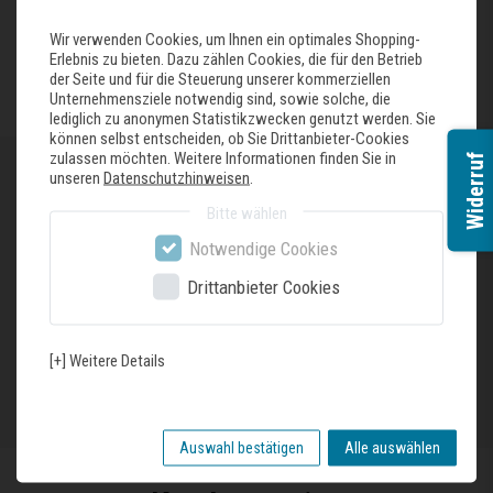
Wir verwenden Cookies, um Ihnen ein optimales Shopping-
Erlebnis zu bieten. Dazu zählen Cookies, die für den Betrieb
FAQ besuchen
der Seite und für die Steuerung unserer kommerziellen
Unternehmensziele notwendig sind, sowie solche, die
lediglich zu anonymen Statistikzwecken genutzt werden. Sie
können selbst entscheiden, ob Sie Drittanbieter-Cookies
zulassen möchten. Weitere Informationen finden Sie in
Widerruf
unseren
Datenschutzhinweisen
.
Öffnungszeiten
Bitte wählen
Tag
Uhrzeiten
Notwendige Cookies
Öffnungszeiten
Mo - Fr
07:30 - 18:00 Uhr
Drittanbieter Cookies
Sa
09:30 - 13:00 Uhr
[+] Weitere Details
Anfahrt anzeigen
Auswahl bestätigen
Alle auswählen