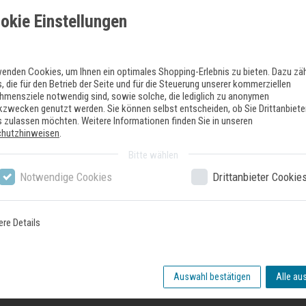
Anzeige und Bedienung
okie Einstellungen
Bedienung von oben
Klartext-Beschriftung (englisch)
Home Connect-fähig über WLAN
wenden Cookies, um Ihnen ein optimales Shopping-Erlebnis zu bieten. Dazu zä
StatusLight
, die für den Betrieb der Seite und für die Steuerung unserer kommerziellen
Elektronische Restzeit-Anzeige in Minuten
hmensziele notwendig sind, sowie solche, die lediglich zu anonymen
ikzwecken genutzt werden. Sie können selbst entscheiden, ob Sie Drittanbiete
Startzeitvorwahl: 1-24 Stunden
 zulassen möchten. Weitere Informationen finden Sie in unseren
Akustisches Signal am Programmende
chutzhinweisen
.
Technische Informationen und Zubehör
Bitte wählen
AquaStop
Notwendige Cookies
Drittanbieter Cookie
mit Vario Scharnier (für Sockelhöhe >= 50mm geeignet)
Glasschutz-Technik
Salzeinfüllhilfe (Trichter)
ere Details
Inkl. Dampfschutz für die Arbeitsplatte
Maße
Auswahl bestätigen
Alle au
Gerätemaße (H x B x T): 81.5 cm x 59.8 cm x 55.0 cm