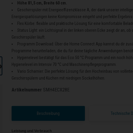
Höhe 81,5 cm, Breite 60 cm.
Geschirrspüler mit Energieeffizenzklasse A, der dank unserer intellig
Energiesparlösungen keine Kompromisse eingeht und perfekte Ergebnisse
Flex Körbe: flexible und praktische Lösung für eine komfortable Belad
Status Light: ein Lichtsignal in der linken oberen Ecke zeigt dir an, ob 
Geschirrspüler läuft.
Programm Download: Über die Home Connect App kannst du dir zusä
Programme herunterladen, die du für deine tägliche Anwendungen benöt
Hygienelevel bestätigt für das Eco 50 °C Programm und ein noch hö
Hygienelevel im Intensiv 70 °C und Maschinenpflegeprogramm.
Vario Scharnier: Die perfekte Lösung für den Hocheinbau von vollinte
Geschirrspülern und Küchen mit niedrigen Sockelhöhen.
Artikelnummer
SMH4ECX28E
Beschreibung
Technische 
Leistung und Verbrauch