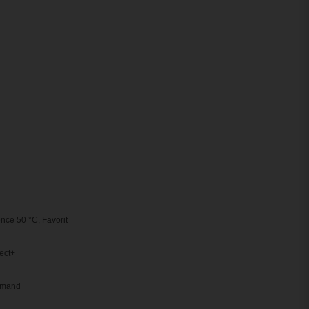
nce 50 °C, Favorit
ect+
emand