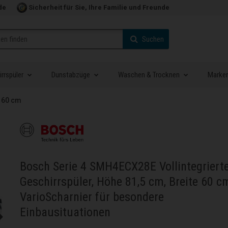
de
Sicherheit für Sie, Ihre Familie und Freunde
Suchen
rrspüler
Dunstabzüge
Waschen & Trocknen
Marke
60 cm
Bosch Serie 4 SMH4ECX28E Vollintegriert
Geschirrspüler, Höhe 81,5 cm, Breite 60 c
VarioScharnier für besondere
Einbausituationen