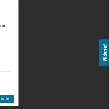
hlen
r-
Widerruf
s
swählen