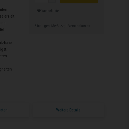
enten
Wunschliste
 erzielt.
ung.
* inkl. ges. MwSt.zzgl.
Versandkosten
der
tzliche
igst.
heres
grierten
Daten
Weitere Details