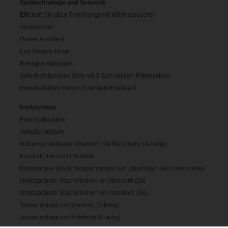
Spültechnologie und Sensorik
Efficient Dry (Eco Trocknung) mit Wärmetauscher
Aquasensor
Dosier Assistent
Eco Silence Drive
Reiniger-Automatik
Selbstreinigendes Sieb mit 3-fach Wellen-Filtersystem
Innenbehälter/ Boden: Edelstahl/Edelstahl
Korbsystem
Flex Korbsystem
VarioSchublade
Höhenverstellbarer Oberkorb mit Rackmatic (3-stufig)
Komfortrollen im Unterkorb
Korbstopper (Rack Stopper) gegen ein Überrollen des Unterkorbes
Umklappbare Stachelreihen im Oberkorb (2x)
Umklappbare Stachelreihen im Unterkorb (2x)
Tassenablage im Oberkorb (2-teilig)
Tassenablage im Unterkorb (2-teilig)