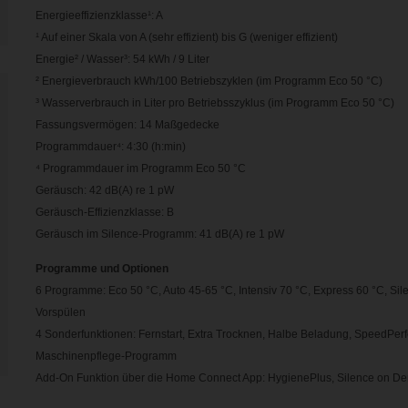
Energieeffizienzklasse¹: A
¹ Auf einer Skala von A (sehr effizient) bis G (weniger effizient)
Energie² / Wasser³: 54 kWh / 9 Liter
² Energieverbrauch kWh/100 Betriebszyklen (im Programm Eco 50 °C)
³ Wasserverbrauch in Liter pro Betriebsszyklus (im Programm Eco 50 °C)
Fassungsvermögen: 14 Maßgedecke
Programmdauer⁴: 4:30 (h:min)
⁴ Programmdauer im Programm Eco 50 °C
Geräusch: 42 dB(A) re 1 pW
Geräusch-Effizienzklasse: B
Geräusch im Silence-Programm: 41 dB(A) re 1 pW
Programme und Optionen
6 Programme: Eco 50 °C, Auto 45-65 °C, Intensiv 70 °C, Express 60 °C, Sile
Vorspülen
4 Sonderfunktionen: Fernstart, Extra Trocknen, Halbe Beladung, SpeedPerf
Maschinenpflege-Programm
Add-On Funktion über die Home Connect App: HygienePlus, Silence on D