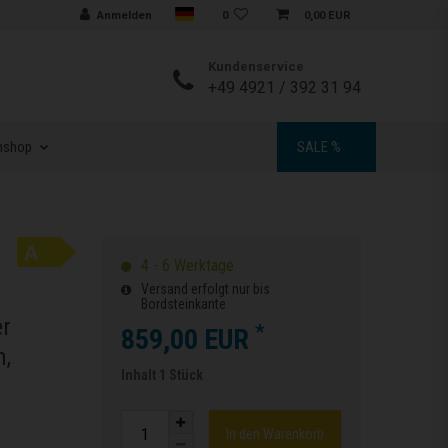
Sprache auswählen
Anmelden
0
0,00 EUR
Kundenservice
+49 4921 / 392 31 94
nshop
SALE %
4 - 6 Werktage
Versand erfolgt nur bis
Bordsteinkante
er
*
859,00 EUR
m,
Inhalt
1
Stück
In den Warenkorb