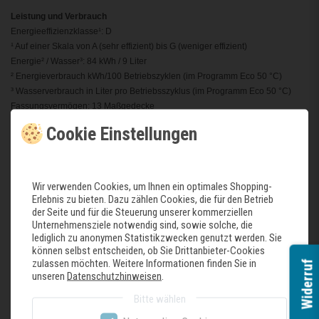
Leistung und Verbrauch
Energieeffizienzklasse¹: D
¹ Auf einer Skala von A (sehr effizient) bis G (weniger effizient)
Energie² / Wasser³: 84 kWh / 9 Liter
² Energieverbrauch kWh/100 Betriebszyklen (im Programm Eco 50 °C)
³ Wasserverbrauch in Liter pro Betriebsszyklus (im Programm Eco 50 °C)
Fassungsvermögen: 13 Maßgedecke
Programmdauer⁴: 4:30 (h:min)
Cookie Einstellungen
Geräusch: 46 dB(A) re 1 pW
Geräusch-Effizienzklasse: C
Programme und Optionen
Wir verwenden Cookies, um Ihnen ein optimales Shopping-
6 Programme: Eco 50 °C, Auto 45-65 °C, Chef 70 °C, Classic 60 °C, Glas 40
Erlebnis zu bieten. Dazu zählen Cookies, die für den Betrieb
der Seite und für die Steuerung unserer kommerziellen
°C, Favorit
Unternehmensziele notwendig sind, sowie solche, die
Vorspülen
lediglich zu anonymen Statistikzwecken genutzt werden. Sie
4 Sonderfunktionen: Fernstart, Extra Shine, Power Zone, Extra Speed
können selbst entscheiden, ob Sie Drittanbieter-Cookies
EasyClean
zulassen möchten. Weitere Informationen finden Sie in
Widerruf
Add-On Funktion über die Home Connect App: HygienePlus, Silence on
unseren
Datenschutzhinweisen
.
Demand
Bitte wählen
Spültechnik und Sensorik