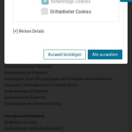
Notwendige Cookies
Wärmetauscher
Drittanbieter Cookies
Aquasensor
Dosier Assistent
EfficientSilentDrive
Reiniger-Automatik
[+] Weitere Details
Selbstreinigendes Sieb mit 3-fach Wellen-Filtersystem
Innenbehälter/Boden: Edelstahl/Polinox
Auswahl bestätigen
Alle auswählen
Korbsysteme
Flex I Korbsystem
Höhenverstellbarer Oberkorb
Komfortrollen im Unterkorb
Korbstopper (Rack Stopper) gegen ein Überrollen des Unterkorbes
Klappbare Tellerhaltereihen im Unterkorb (2x)
Besteckablage im Oberkorb
Besteckkorb im Unterkorb
Tassenablage im Oberkorb (2-teilig)
Anzeige und Bedienung
Bedienung von oben
Bedienblende mit Klartext (englisch)