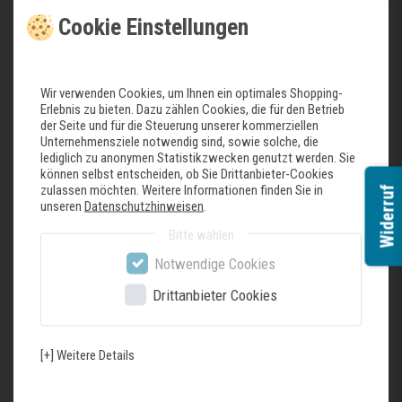
Cookie Einstellungen
weitere Details
– Hochwertige Wein- und Sektgläser sicher spülen und trocknen.
– Flexible Beladung von bis zu vier Wein- oder Sektgläsern je Weinglas-
Korb.
Wir verwenden Cookies, um Ihnen ein optimales Shopping-
Erlebnis zu bieten. Dazu zählen Cookies, die für den Betrieb
– Optimale Reinigungs- und glänzende Trocknungsergebnisse.
der Seite und für die Steuerung unserer kommerziellen
– Bis zu vier Weinglas-Körbe (16 Gläser) können im speedMatic 60-cm-
Unternehmensziele notwendig sind, sowie solche, die
Geschirrspüler mit varioFlex Pro-, varioFlex Plus- oder varioFlex-Korbsystem
lediglich zu anonymen Statistikzwecken genutzt werden. Sie
untergebracht werden.
können selbst entscheiden, ob Sie Drittanbieter-Cookies
– Bis zu zwei Weinglas-Körbe (8 Gläser) können im speedMatic 45-cm-
zulassen möchten. Weitere Informationen finden Sie in
Widerruf
Geschirrspüler mit varioFlex Plus- oder varioFlex-Korbsystem untergebracht
unseren
Datenschutzhinweisen
.
werden.
Bitte wählen
– Maximale Glasabmessungen: Höhe = 245 mm / Durchmesser = ca. 105
mm
Notwendige Cookies
– ZWIESEL 1872 empfiehlt den Siemens Weinglas-Korb.
Drittanbieter Cookies
Farbe: dunkelgrau
Gerätemaße (H x B x T): 26,4 cm x 22,3 cm x 22,3 cm
[+] Weitere Details
Zuletzt gesehene Produkte