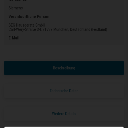
Siemens
Verantwortliche Person:
SEG Hausgeräte GmbH
Carl-Wery-Straße 34
, 81739 München
, Deutschland (Festland)
E-Mail:
Beschreibung
Technische Daten
Weitere Details