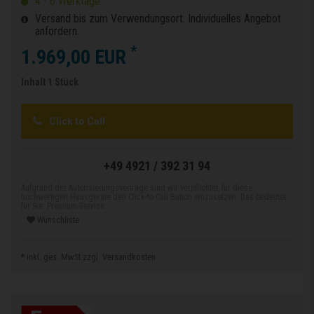
4 - 6 Werktage
Versand bis zum Verwendungsort. Individuelles Angebot
anfordern.
*
1.969,00 EUR
Inhalt
1
Stück
Click to Call
+49 4921 / 392 31 94
Aufgrund der Autorisierungsverträge sind wir verpflichtet, für diese
hochwertigen Hausgeräte den Click-to-Call Button einzusetzen. Das bedeutet
für Sie: Premium-Service.
Wunschliste
* inkl. ges. MwSt.zzgl.
Versandkosten