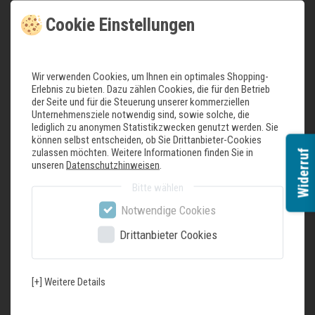
Energieverbrauch / Jahr: 229 kWh/a
Cookie Einstellungen
Klimaklasse: SN-ST
SuperGefrieren: ja
Geräuscheffizienzklasse / Geräusch-Wert: B / 35 dB
Lagerzeit bei Störung : 9 h
Wir verwenden Cookies, um Ihnen ein optimales Shopping-
Erlebnis zu bieten. Dazu zählen Cookies, die für den Betrieb
Design
der Seite und für die Steuerung unserer kommerziellen
LED Beleuchtung
Unternehmensziele notwendig sind, sowie solche, die
lediglich zu anonymen Statistikzwecken genutzt werden. Sie
Komfort und Sicherheit
können selbst entscheiden, ob Sie Drittanbieter-Cookies
Elektronische Temperaturregelung über LED ablesbar
zulassen möchten. Weitere Informationen finden Sie in
Widerruf
nein
unseren
Datenschutzhinweisen
.
Supergefrieren mit automatischer Deaktivierung
Bitte wählen
Akustischer Alarm Kühlschranktür
Notwendige Cookies
Kühlteil
4 Abstellflächen aus Sicherheitsglas, davon 3 höhenverstellbar
Drittanbieter Cookies
Flex Cooling : Einhängeschienen aus Metall, verschiedene Türabsteller mit
und ohne Deckel
[+] Weitere Details
Frischhaltesystem
1 FreshSafe Schublade - hält Obst und Gemüse länger frisch.