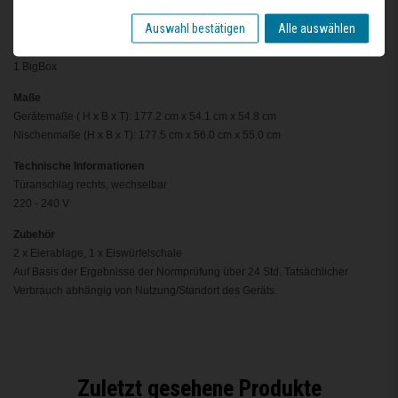
Gefrierteil
Auswahl bestätigen
Alle auswählen
LowFrost - geringere Eisbildung, schnelleres Abtauen
3transparente Gefriergut-Schubladen, davon
1 BigBox
Maße
Gerätemaße ( H x B x T): 177.2 cm x 54.1 cm x 54.8 cm
Nischenmaße (H x B x T): 177.5 cm x 56.0 cm x 55.0 cm
Technische Informationen
Türanschlag rechts, wechselbar
220 - 240 V
Zubehör
2 x Eierablage, 1 x Eiswürfelschale
Auf Basis der Ergebnisse der Normprüfung über 24 Std. Tatsächlicher
Verbrauch abhängig von Nutzung/Standort des Geräts.
Zuletzt gesehene Produkte