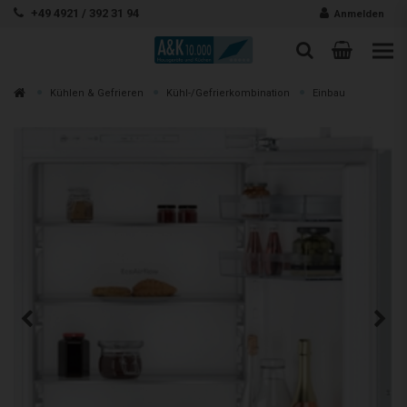
Zum Inhalt springen
+49 4921 / 392 31 94
Anmelden
Warenk
Suche
Suche
Zur
Kühlen & Gefrieren
Kühl-/Gefrierkombination
Einbau
Suchen