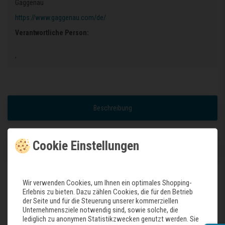
Gaggenau
https://www.gaggenau.com/de/
Verantwortliche Person:
,
Beschreibung
Cookie Einstellungen
Weitere Details
Wir verwenden Cookies, um Ihnen ein optimales Shopping-
Erlebnis zu bieten. Dazu zählen Cookies, die für den Betrieb
Dieser Artikel ist nur für bestimmte Geräte passend.
der Seite und für die Steuerung unserer kommerziellen
Daher lassen Sie bitte vor Ihrer Bestellung prüfen, ob der Artikel der
Unternehmensziele notwendig sind, sowie solche, die
Richtige für Ihr Gerät ist.
lediglich zu anonymen Statistikzwecken genutzt werden. Sie