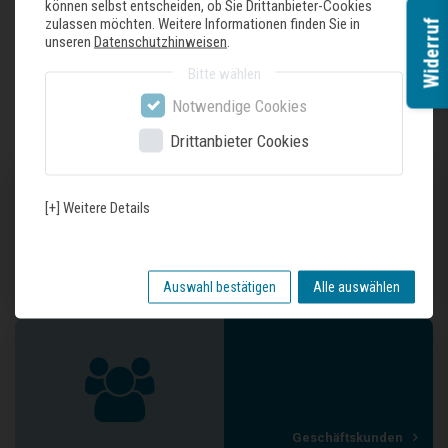
können selbst entscheiden, ob Sie Drittanbieter-Cookies
zulassen möchten. Weitere Informationen finden Sie in
Widerruf
unseren
Datenschutzhinweisen
.
Zuletzt gesehene Produkte
Bitte wählen
Notwendige Cookies
Drittanbieter Cookies
[+] Weitere Details
Unser Geschäft
Auswahl bestätigen
Alle auswählen
Geschäftskunden