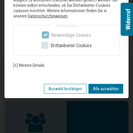
können selbst entscheiden, ob Sie Drittanbieter-Cookies
zulassen möchten. Weitere Informationen finden Sie in
Widerruf
unseren
Datenschutzhinweisen
.
Zuletzt gesehene Produkte
Bitte wählen
Notwendige Cookies
Drittanbieter Cookies
[+] Weitere Details
Auswahl bestätigen
Alle auswählen
Unser Geschäft