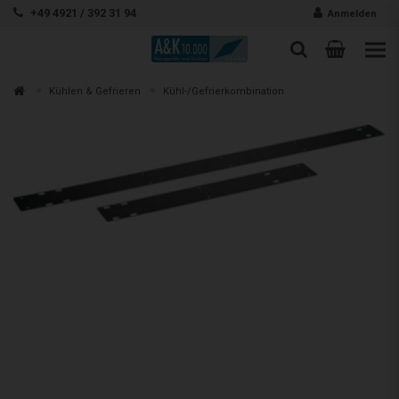
Zum Inhalt springen
+49 4921 / 392 31 94
Anmelden
Warenk
Suche
Suche
Zur
Kühlen & Gefrieren
Kühl-/Gefrierkombination
Suchen