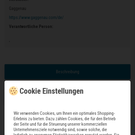
Gaggenau
https://www.gaggenau.com/de/
Verantwortliche Person:
,
Beschreibung
Cookie Einstellungen
Weitere Details
Wir verwenden Cookies, um Ihnen ein optimales Shopping-
Erlebnis zu bieten. Dazu zählen Cookies, die für den Betrieb
Dieser Artikel ist nur für bestimmte Geräte passend.
der Seite und für die Steuerung unserer kommerziellen
Daher lassen Sie bitte vor Ihrer Bestellung prüfen, ob der Artikel der
Unternehmensziele notwendig sind, sowie solche, die
lediglich zu anonymen Statistikzwecken genutzt werden. Sie
Richtige für Ihr Gerät ist.