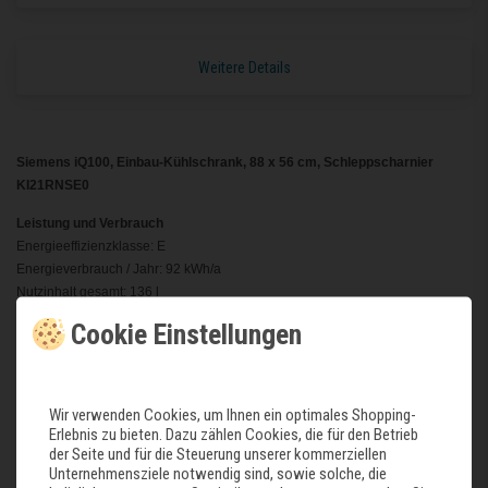
Weitere Details
Siemens iQ100, Einbau-Kühlschrank, 88 x 56 cm, Schleppscharnier
KI21RNSE0
Leistung und Verbrauch
Energieeffizienzklasse: E
Energieverbrauch / Jahr: 92 kWh/a
Nutzinhalt gesamt: 136 l
Geräuscheffizienzklasse / Geräusch-Wert: B / 35 dB
Cookie Einstellungen
Klimaklasse: SN-ST
Design
LED Beleuchtung
Wir verwenden Cookies, um Ihnen ein optimales Shopping-
Erlebnis zu bieten. Dazu zählen Cookies, die für den Betrieb
Komfort und Sicherheit
der Seite und für die Steuerung unserer kommerziellen
Elektronische Temperaturregelung über LED ablesbar
Unternehmensziele notwendig sind, sowie solche, die
Abtau-Automatik im Kühlteil