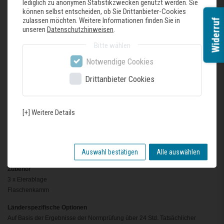
lediglich zu anonymen Statistikzwecken genutzt werden. Sie
superKühlen
können selbst entscheiden, ob Sie Drittanbieter-Cookies
Akustischer Alarm Kühlschranktür
zulassen möchten. Weitere Informationen finden Sie in
Widerruf
unseren
Datenschutzhinweisen
.
Kühlteil
Bitte wählen
Nutzinhalt Kühlfächer: 136 l
Notwendige Cookies
Frischhaltesystem
1 freshBox
Drittanbieter Cookies
Maße
Gerätemaße ( H x B x T): 87.4 cm x 54.1 cm x 54.8 cm
[+] Weitere Details
Nischenmaße (H x B x T): 88.0 cm x 56.0 cm x 55.0 cm
Technische Informationen
Türanschlag rechts, wechselbar
Auswahl bestätigen
Alle auswählen
220 - 240 V
Zubehör
3 x Eierablage
Flaschenkamm
Länderspezifische Optionen
Auf Basis der Ergebnisse der Normprüfung über 24 Std. Tatsächlicher