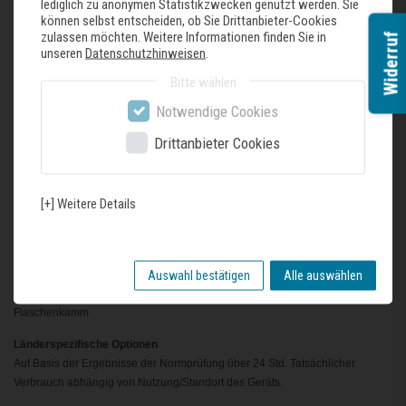
Akustischer Türalarm
lediglich zu anonymen Statistikzwecken genutzt werden. Sie
können selbst entscheiden, ob Sie Drittanbieter-Cookies
Kühlteil
zulassen möchten. Weitere Informationen finden Sie in
Widerruf
unseren
Datenschutzhinweisen
.
Nutzinhalt Kühlfächer: 136 l
Bitte wählen
Frischhaltesystem
1 freshBox
Notwendige Cookies
Maße
Drittanbieter Cookies
Gerätemaße ( H x B x T): 87.4 cm x 54.1 cm x 54.8 cm
Nischenmaße (H x B x T): 88.0 cm x 56.0 cm x 55.0 cm
[+] Weitere Details
Technische Informationen
Türanschlag rechts, wechselbar
220 - 240 V
Auswahl bestätigen
Alle auswählen
Zubehör
3 x Eierablage
Flaschenkamm
Länderspezifische Optionen
Auf Basis der Ergebnisse der Normprüfung über 24 Std. Tatsächlicher
Verbrauch abhängig von Nutzung/Standort des Geräts.