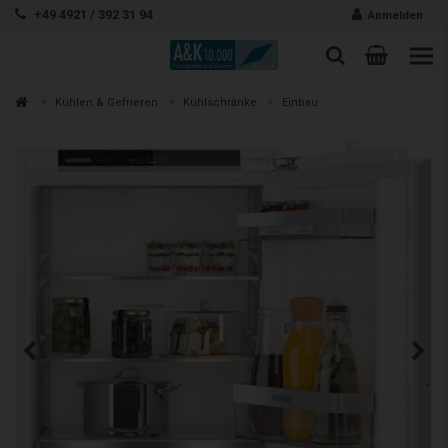
Zum Inhalt springen
+49 4921 / 392 31 94
Anmelden
Warenk
Suche
Suche
Zur
Kühlen & Gefrieren
Kühlschränke
Einbau
Suchen