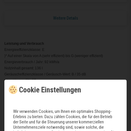
Weitere Details
Leistung und Verbrauch
Energieeffizienzklasse: E
)* Auf einer Skala von A (sehr effizient) bis G (weniger effizient)
Energieverbrauch / Jahr: 92 kWh/a
Nutzinhalt gesamt: 136 l
Geräuscheffizienzklasse / Geräusch-Wert: B / 35 dB
Klimaklasse: SN-ST
Cookie Einstellungen
Design
LED Beleuchtung
Komfort und Sicherheit
Wir verwenden Cookies, um Ihnen ein optimales Shopping-
Elektronische Temperaturregelung über LED ablesbar
Erlebnis zu bieten. Dazu zählen Cookies, die für den Betrieb
Abtau-Automatik im Kühlteil
der Seite und für die Steuerung unserer kommerziellen
superKühlen
Unternehmensziele notwendig sind, sowie solche, die