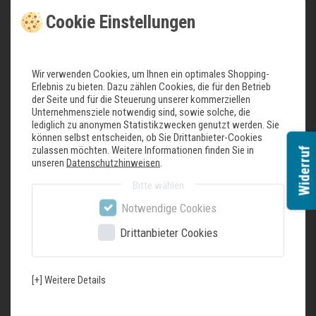
Cookie Einstellungen
Bosch Serie 4, Einbau-Kühlschrank mit
Gefrierfach, 88 x 56 cm, Flachscharnier KIL22VFE0
579,00 € *
Wir verwenden Cookies, um Ihnen ein optimales Shopping-
Erlebnis zu bieten. Dazu zählen Cookies, die für den Betrieb
In den Warenkorb
der Seite und für die Steuerung unserer kommerziellen
Unternehmensziele notwendig sind, sowie solche, die
*
inkl. ges. MwSt.
zzgl.
Versandkosten
lediglich zu anonymen Statistikzwecken genutzt werden. Sie
können selbst entscheiden, ob Sie Drittanbieter-Cookies
zulassen möchten. Weitere Informationen finden Sie in
Widerruf
unseren
Datenschutzhinweisen
.
Bosch Serie 4, Einbau-Kühlschrank, 102.5 x 56
cm, Flachscharnier KIR31VFE0
Bitte wählen
649,00 € *
Notwendige Cookies
In den Warenkorb
Drittanbieter Cookies
*
inkl. ges. MwSt.
zzgl.
Versandkosten
[+] Weitere Details
Bosch Serie 2, Einbau-Kühlschrank, 88 x 56 cm,
Schleppscharnier KIR21NSE0