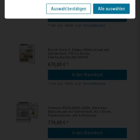
529,00 € *
Auswahl bestätigen
Alle auswählen
In den Warenkorb
*
inkl. ges. MwSt.
zzgl.
Versandkosten
Bosch Serie 4, Einbau-Kühlschrank mit
Gefrierfach, 102.5 x 56 cm,
Flachscharnier,KIL32VFE0
679,00 € *
In den Warenkorb
*
inkl. ges. MwSt.
zzgl.
Versandkosten
Siemens KU22LADD0 iQ500, Unterbau-
Kühlschrank mit Gefrierfach, 82 x 60 cm,
Flachscharnier mit Softeinzug
779,00 € *
In den Warenkorb