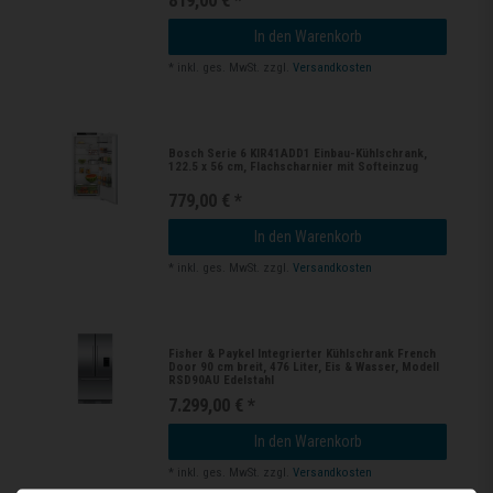
In den Warenkorb
*
inkl. ges. MwSt.
zzgl.
Versandkosten
Bosch Serie 6 KIR41ADD1 Einbau-Kühlschrank,
122.5 x 56 cm, Flachscharnier mit Softeinzug
779,00 € *
In den Warenkorb
*
inkl. ges. MwSt.
zzgl.
Versandkosten
Fisher & Paykel Integrierter Kühlschrank French
Door 90 cm breit, 476 Liter, Eis & Wasser, Modell
RSD90AU Edelstahl
7.299,00 € *
In den Warenkorb
*
inkl. ges. MwSt.
zzgl.
Versandkosten