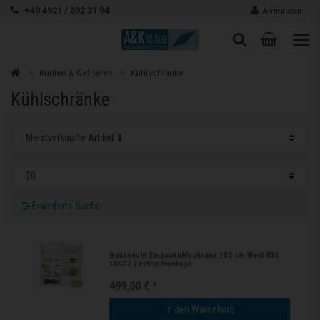
Zum Inhalt springen
+49 4921 / 392 31 94
Anmelden
Warenk
Suche
Suche
Zur
Kühlen & Gefrieren
Kühlschränke
Suchen
Kühlschränke
Erweiterte Suche
Bauknecht Einbaukühlschrank 102 cm Weiß KSI
10GF2 Festtürmontage
499,00 € *
In den Warenkorb