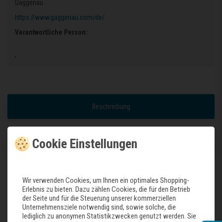
Gaggenau
https://www.gaggenau.com/de/
Verantwortliche Person:
,
Beschreibung
Cookie Einstellungen
Weitere Details
Wir verwenden Cookies, um Ihnen ein optimales Shopping-
Erlebnis zu bieten. Dazu zählen Cookies, die für den Betrieb
Dieser Artikel ist nur für bestimmte Geräte passend.
der Seite und für die Steuerung unserer kommerziellen
Daher lassen Sie bitte vor Ihrer Bestellung prüfen, ob der Artikel der
Unternehmensziele notwendig sind, sowie solche, die
Richtige für Ihr Gerät ist.
lediglich zu anonymen Statistikzwecken genutzt werden. Sie