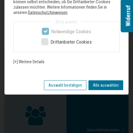
können selbst entscheiden, ob Sie Drittanbieter-Cookies
zulassen möchten. Weitere Informationen finden Sie in
Widerruf
unseren
Datenschutzhinweisen
.
Zuletzt gesehene Produkte
Bitte wählen
Notwendige Cookies
Drittanbieter Cookies
[+] Weitere Details
Unser Geschäft
Auswahl bestätigen
Alle auswählen
Geschäftskunden