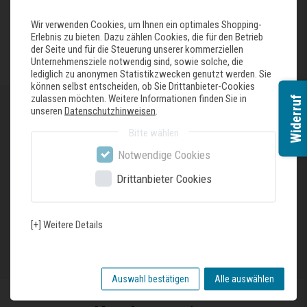
Wir verwenden Cookies, um Ihnen ein optimales Shopping-
Erlebnis zu bieten. Dazu zählen Cookies, die für den Betrieb
FAQ besuchen
der Seite und für die Steuerung unserer kommerziellen
Unternehmensziele notwendig sind, sowie solche, die
lediglich zu anonymen Statistikzwecken genutzt werden. Sie
können selbst entscheiden, ob Sie Drittanbieter-Cookies
zulassen möchten. Weitere Informationen finden Sie in
Widerruf
unseren
Datenschutzhinweisen
.
Öffnungszeiten
Bitte wählen
Tag
Uhrzeiten
Notwendige Cookies
Öffnungszeiten
Mo - Fr
07:30 - 18:00 Uhr
Drittanbieter Cookies
Sa
09:30 - 13:00 Uhr
[+] Weitere Details
Anfahrt anzeigen
Auswahl bestätigen
Alle auswählen