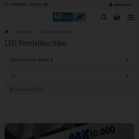
Zum Inhalt springen
+49 4921 / 392 31 94
Anmelden
Warenk
Suche
Suche
Zur
Leuchten
LED Pendelleuchten
Suchen
LED Pendelleuchten
Erweiterte Suche