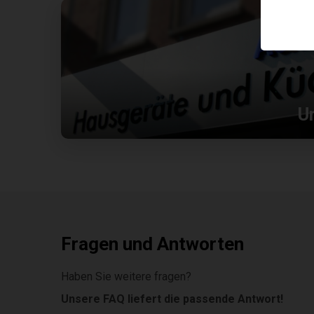
U
Fragen und Antworten
Haben Sie weitere fragen?
Unsere FAQ liefert die passende Antwort!