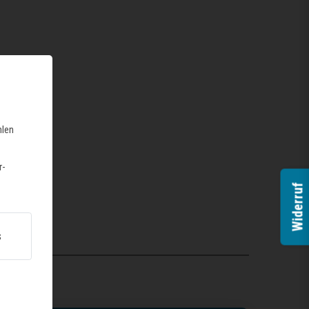
hlen
r-
Widerruf
s