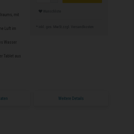
Wunschliste
lraums, mit
* inkl. ges. MwSt.zzgl.
Versandkosten
he Luft im
des Wasser
r Tablet aus
Daten
Weitere Details