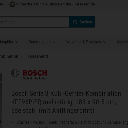
de
Sicherheit für Sie, Ihre Familie und Freunde
Suchen
rrspüler
Dunstabzüge
Waschen & Trocknen
Marke
ombination
Freistehend
Bosch Serie 8 Kühl-Gefrier-Kombination
KFF96PIEP, mehr-türig, 183 x 90.5 cm,
Edelstahl (mit Antifingerprint)
VitaFresh Pro Box – dank Frischefach bleibt Ihr Obst und Gemüse län