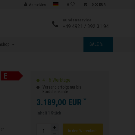
Sprache auswählen
Anmelden
0
0,00 EUR
Kundenservice
+49 4921 / 392 31 94
nshop
SALE %
4 - 6 Werktage
Versand erfolgt nur bis
Bordsteinkante
*
3.189,00 EUR
Inhalt
1
Stück
ger
In den Warenkorb