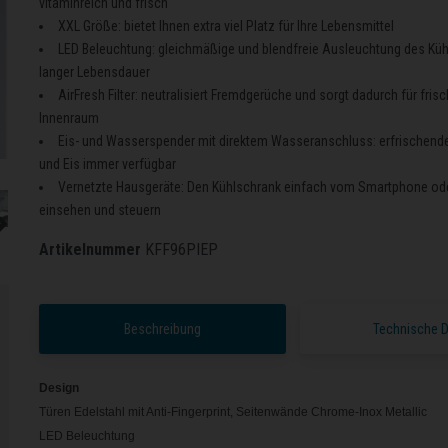
vitaminreich und frisch
XXL Größe: bietet Ihnen extra viel Platz für Ihre Lebensmittel
LED Beleuchtung: gleichmäßige und blendfreie Ausleuchtung des Küh
langer Lebensdauer
AirFresh Filter: neutralisiert Fremdgerüche und sorgt dadurch für frisc
Innenraum
Eis- und Wasserspender mit direktem Wasseranschluss: erfrischen
und Eis immer verfügbar
Vernetzte Hausgeräte: Den Kühlschrank einfach vom Smartphone ode
einsehen und steuern
Artikelnummer
KFF96PIEP
Beschreibung
Technische 
Design
Türen Edelstahl mit Anti-Fingerprint, Seitenwände Chrome-Inox Metallic
LED Beleuchtung