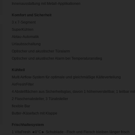
Innenausstattung mit Metall-Applikationen
Komfort und Sicherheit
3 x 7-Segment
SuperKühlen
Abtau-Automatik
Urlaubsschaltung
Optischer und akustischer Türalarm
Optischer und akustischer Alarm bei Temperaturanstieg
Kühlteil
Multi Airflow-System für optimale und gleichmäßige Kälteverteilung
AirFreshFilter
4 Abstellflächen aus Sicherheitsglas, davon 1 höhenverstellbar, 1 teilbar m
2 Flaschenabsteller, 3 Türabsteller
flexible Bar
Butter-/Käsefach mit Klappe
Frischhaltesystem
1 VitaFresh ◄0°C► Schublade - Fisch und Fleisch bleiben länger frisch