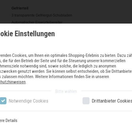
Gefrierteil
3 transparente Gefriergut-Schubladen
Automatischer Eiswürfelbereiter
LED-Beleuchtung im Gefrierteil
okie Einstellungen
Zubehör
1 x Aktivkohlepatrone für Wasserfiltersystem
wenden Cookies, um Ihnen ein optimales Shopping-Erlebnis zu bieten. Dazu zä
, die für den Betrieb der Seite und für die Steuerung unserer kommerziellen
hmensziele notwendig sind, sowie solche, die lediglich zu anonymen
ikzwecken genutzt werden. Sie können selbst entscheiden, ob Sie Drittanbiete
 zulassen möchten. Weitere Informationen finden Sie in unseren
Zuletzt gesehene Produkte
chutzhinweisen
.
Bitte wählen
Notwendige Cookies
Drittanbieter Cookie
ere Details