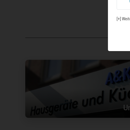
[+] Weit
U