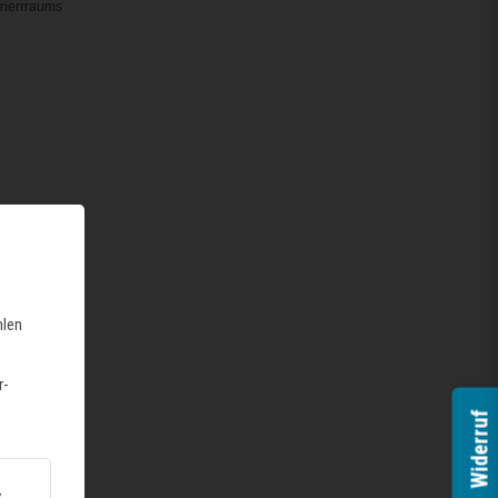
rierrraums
hlen
r-
Widerruf
s