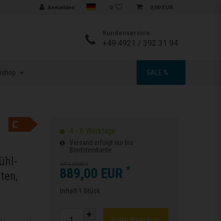
Sprache auswählen
Anmelden
0
0,00 EUR
Kundenservice
+49 4921 / 392 31 94
nshop
SALE %
4 - 6 Werktage
Versand erfolgt nur bis
Bordsteinkante
ühl-
UVP 1.259,00 €
*
889,00 EUR
ten,
Inhalt
1
Stück
In den Warenkorb