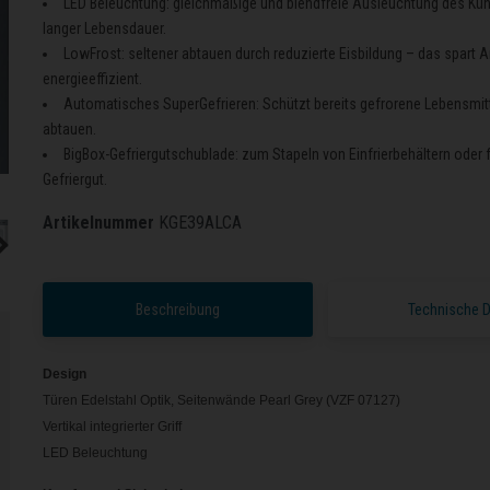
LED Beleuchtung: gleichmäßige und blendfreie Ausleuchtung des Küh
langer Lebensdauer.
LowFrost: seltener abtauen durch reduzierte Eisbildung – das spart Ar
energieeffizient.
Automatisches SuperGefrieren: Schützt bereits gefrorene Lebensmit
abtauen.
BigBox-Gefriergutschublade: zum Stapeln von Einfrierbehältern oder 
Gefriergut.
Artikelnummer
KGE39ALCA
Beschreibung
Technische 
Design
Türen Edelstahl Optik, Seitenwände Pearl Grey (VZF 07127)
Vertikal integrierter Griff
LED Beleuchtung