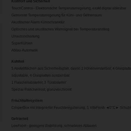
Komfort und Sicherheit
TouchControl - Elektronische Temperaturregelung, exakt digital ablesbar
Getrennte Temperaturregelung für Kühl- und Gefrierraum
Akustischer Alarm Kühlschranktür
Optisches und akustisches Warnsignal bei Temperaturanstieg
Urlaubsschaltung
SuperKühlen
Abtau-Automatik
Kühlteil
5 Abstellflächen aus Sicherheitsglas, davon 2 höhenverstellbar, 4 Glasplatt
adjustable, 4 Glasplatten ausziehbar
1 Flaschenabsteller, 3 Türabsteller
Spezial-Flaschenrost, glanzverchromt
Frischhaltesystem
CrisperBox mit integrierter Feuchteregulierung, 1 VitaFresh ◄0°C► Schubla
Gefrierteil
LowFrost - geringere Eisbildung, schnelleres Abtauen