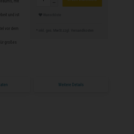
lraums, mit
beit und ist
Wunschliste
tel vor dem
* inkl. ges. MwSt.zzgl.
Versandkosten
für großes
Daten
Weitere Details