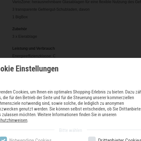
VarioZone: herausnehmbare Glasablagen für eine flexible Nutzung des Gef
3 transparente Gefriergut-Schubladen, davon
1 BigBox
Zubehör
3 x Eierablage
Leistung und Verbrauch
Energieeffizienzklasse: C
Nutzinhalt gesamt: 343 l
okie Einstellungen
Nutzinhalt Kühlfächer: 249 l
Nutzinhalt Tiefkühlfächer: 94 l
Gefriervermögen in 24 Std.: 5.5 kg
wenden Cookies, um Ihnen ein optimales Shopping-Erlebnis zu bieten. Dazu zä
Energieverbrauch / Jahr: 149 kWh/a
, die für den Betrieb der Seite und für die Steuerung unserer kommerziellen
Klimaklasse: SN-T
hmensziele notwendig sind, sowie solche, die lediglich zu anonymen
ikzwecken genutzt werden. Sie können selbst entscheiden, ob Sie Drittanbiete
Geräuscheffizienzklasse / Geräusch-Wert: C / 38 dB
 zulassen möchten. Weitere Informationen finden Sie in unseren
Temperature rise time : 18 h
chutzhinweisen
.
Bitte wählen
Notwendige Cookies
Drittanbieter Cookie