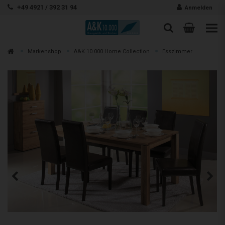
Zum Inhalt springen
+49 4921 / 392 31 94
Anmelden
Warenk
Suche
Suche
Zur
Markenshop
A&K 10.000 Home Collection
Esszimmer
Suchen