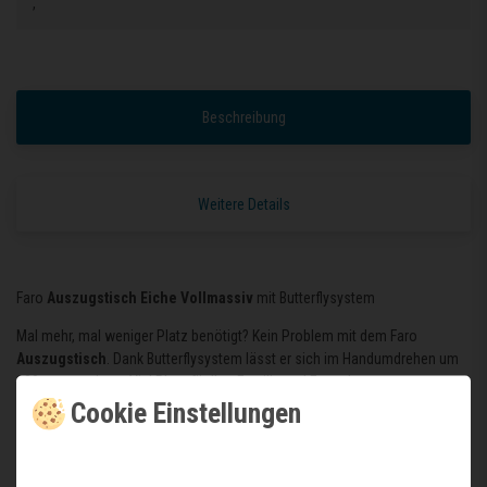
,
Beschreibung
Weitere Details
Faro
Auszugstisch Eiche Vollmassiv
mit Butterflysystem
Mal mehr, mal weniger Platz benötigt? Kein Problem mit dem Faro
Auszugstisch
. Dank Butterflysystem lässt er sich im Handumdrehen um
100 cm erweitern. Viel Platz für Ihre Familie und Freunde.
Cookie Einstellungen
Höhe: 90 cm
In drei Längen verfügbar.