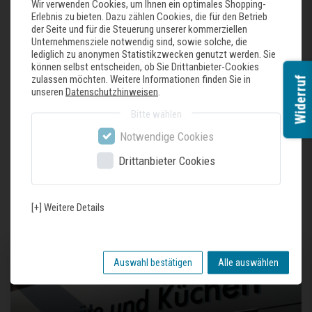
Wir verwenden Cookies, um Ihnen ein optimales Shopping-
Erlebnis zu bieten. Dazu zählen Cookies, die für den Betrieb
der Seite und für die Steuerung unserer kommerziellen
Zuletzt gesehene Produkte
Unternehmensziele notwendig sind, sowie solche, die
lediglich zu anonymen Statistikzwecken genutzt werden. Sie
können selbst entscheiden, ob Sie Drittanbieter-Cookies
zulassen möchten. Weitere Informationen finden Sie in
Widerruf
unseren
Datenschutzhinweisen
.
Faro Auszugstisch Eiche Vollmassiv mit
Butterflysystem
Bitte wählen
1.149,00 € *
Notwendige Cookies
Artikel anzeigen
Drittanbieter Cookies
*
inkl. ges. MwSt.
zzgl.
Versandkosten
[+] Weitere Details
Auswahl bestätigen
Alle auswählen