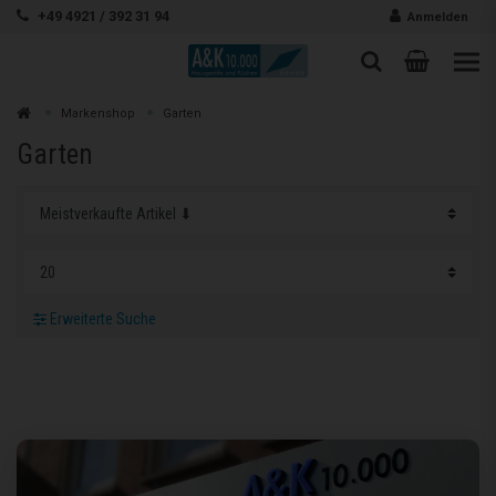
Zum Inhalt springen
+49 4921 / 392 31 94
Anmelden
Warenk
Suche
Suche
Zur
Markenshop
Garten
Suchen
Garten
Erweiterte Suche