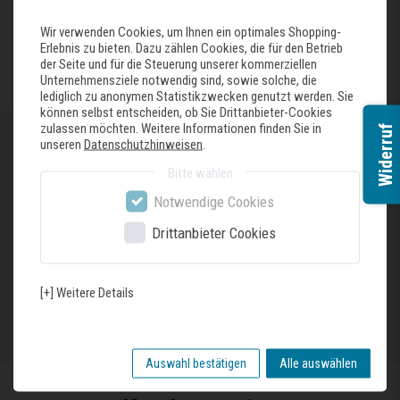
Wir verwenden Cookies, um Ihnen ein optimales Shopping-
Erlebnis zu bieten. Dazu zählen Cookies, die für den Betrieb
FAQ besuchen
der Seite und für die Steuerung unserer kommerziellen
Unternehmensziele notwendig sind, sowie solche, die
lediglich zu anonymen Statistikzwecken genutzt werden. Sie
können selbst entscheiden, ob Sie Drittanbieter-Cookies
zulassen möchten. Weitere Informationen finden Sie in
Widerruf
unseren
Datenschutzhinweisen
.
Öffnungszeiten
Bitte wählen
Tag
Uhrzeiten
Notwendige Cookies
Öffnungszeiten
Mo - Fr
07:30 - 18:00 Uhr
Drittanbieter Cookies
Sa
09:30 - 13:00 Uhr
[+] Weitere Details
Anfahrt anzeigen
Auswahl bestätigen
Alle auswählen