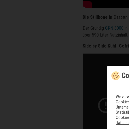
Die Stilikone in Carbon
Der Grundig
GKN 3000
in 
über 590 Liter Nutzinhalt
Side by Side Kühl- Gef
Co
Wir ver
Cookies
Unterne
Statist
Cookies
Datens