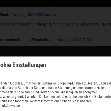
 Black -
Grundig GKN 3000 Carbon
Carbon Black besticht nicht nur durch das stylische und elegante Desig
.
rierkombination mit Weinkühlfach
-
Grundig GWN 21210 X
okie Einstellungen
wenden Cookies, um Ihnen ein optimales Shopping-Erlebnis zu bieten. Dazu zä
, die für den Betrieb der Seite und für die Steuerung unserer kommerziellen
hmensziele notwendig sind, sowie solche, die lediglich zu anonymen
ikzwecken genutzt werden. Sie können selbst entscheiden, ob Sie Drittanbiete
 zulassen möchten. Weitere Informationen finden Sie in unseren
chutzhinweisen
.