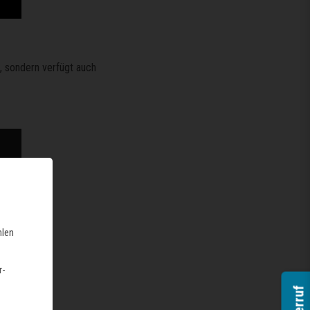
n, sondern verfügt auch
hlen
r-