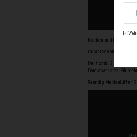
[+] Weit
Kochen und Backen
Combi Steam Cooking - 
Der Combi Steam Ofen
G
Dampfbackofen. Für mehr 
Grundig Muldenlüfter
G