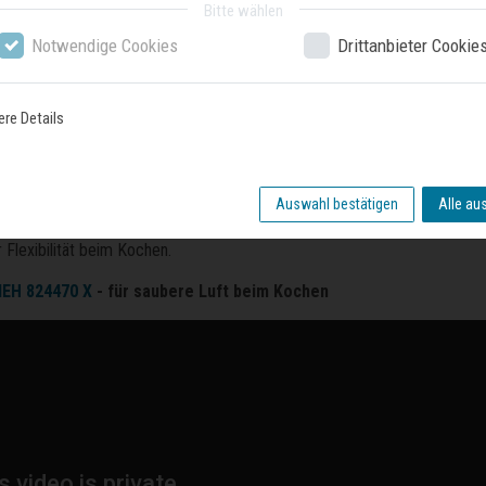
Bitte wählen
Notwendige Cookies
Drittanbieter Cookie
ere Details
ein echtes Multitalent
Auswahl bestätigen
Alle au
rundig GEIDD 27000 B
verfügt über einen Dampfgarer, einen konventione
Flexibilität beim Kochen.
IEH 824470 X
- für saubere Luft beim Kochen