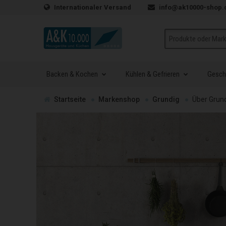
Zum Inhalt springen
Internationaler Versand
info@ak10000-shop.
Suche
Backen & Kochen
Kühlen & Gefrieren
Geschi
Zur
Startseite
Markenshop
Grundig
Über Grun