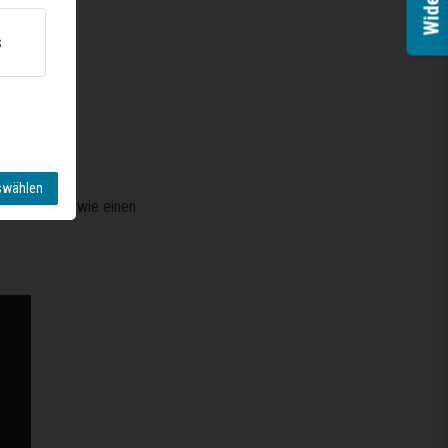
Widerruf
s
swählen
llen Ofen sowie einen