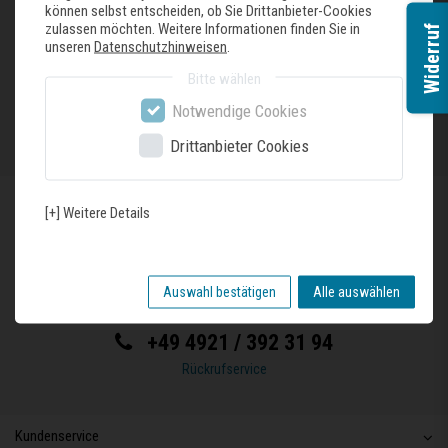
können selbst entscheiden, ob Sie Drittanbieter-Cookies
Öffnungszeiten
Mo - Fr
07:30 - 18:00 Uhr
zulassen möchten. Weitere Informationen finden Sie in
Widerruf
unseren
Datenschutzhinweisen
.
Sa
09:30 - 13:00 Uhr
Bitte wählen
Anfahrt anzeigen
Notwendige Cookies
Drittanbieter Cookies
[+] Weitere Details
Kundenservice
Möchten Sie uns persönlich sprechen?
Auswahl bestätigen
Alle auswählen
Dann rufen Sie uns einfach an!
+49 4921 / 392 31 94
Rückrufservice
Kundenservice