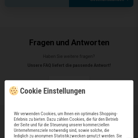
Fragen und Antworten
Haben Sie weitere fragen?
Unsere FAQ liefert die passende Antwort!
FAQ besuchen
Cookie Einstellungen
Wir verwenden Cookies, um Ihnen ein optimales Shopping-
Öffnungszeiten
Erlebnis zu bieten. Dazu zählen Cookies, die für den Betrieb
der Seite und für die Steuerung unserer kommerziellen
Unternehmensziele notwendig sind, sowie solche, die
Tag
Uhrzeiten
lediglich zu anonymen Statistikzwecken genutzt werden. Sie