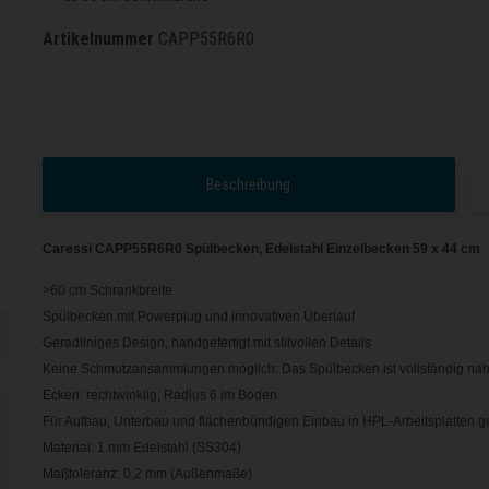
Artikelnummer
CAPP55R6R0
Beschreibung
Caressi CAPP55R6R0 Spülbecken, Edelstahl Einzelbecken 59 x 44 cm
>60 cm Schrankbreite
Spülbecken mit Powerplug und innovativen Überlauf
Geradliniges Design, handgefertigt mit stilvollen Details
Keine Schmutzansammlungen möglich: Das Spülbecken ist vollständig naht
Ecken: rechtwinklig, Radius 6 im Boden
Für Aufbau, Unterbau und flächenbündigen Einbau in HPL-Arbeitsplatten g
Material: 1 mm Edelstahl (SS304)
Maßtoleranz: 0,2 mm (Außenmaße)