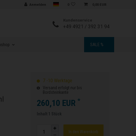
Sprache auswählen
Anmelden
0
0,00 EUR
Kundenservice
+49 4921 / 392 31 94
nshop
SALE %
7 -10 Werktage
Versand erfolgt nur bis
Bordsteinkante
hl
*
260,10 EUR
Inhalt
1
Stück
In den Warenkorb