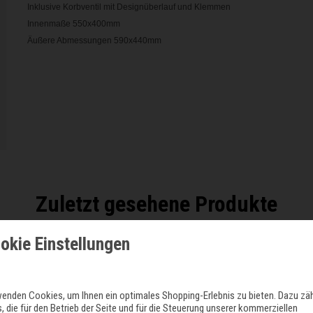
Inklusive Korbventil mit Designüberlauf und Klemmen
Innenmaße 550x400mm
Äußere Abmessungen 590x440mm
Zuletzt gesehene Produkte
okie Einstellungen
wenden Cookies, um Ihnen ein optimales Shopping-Erlebnis zu bieten. Dazu zä
, die für den Betrieb der Seite und für die Steuerung unserer kommerziellen