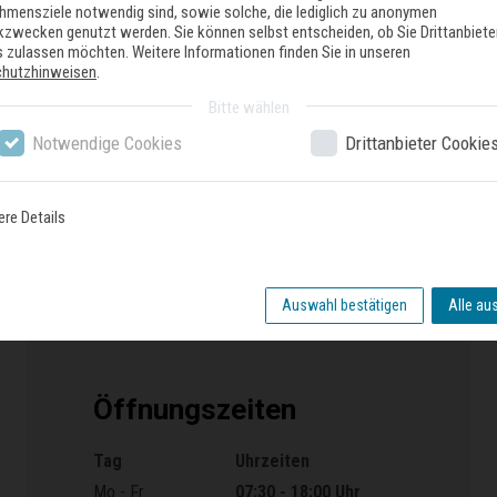
hmensziele notwendig sind, sowie solche, die lediglich zu anonymen
ikzwecken genutzt werden. Sie können selbst entscheiden, ob Sie Drittanbiete
 zulassen möchten. Weitere Informationen finden Sie in unseren
chutzhinweisen
.
Bitte wählen
Notwendige Cookies
Drittanbieter Cookie
nser Geschäft
ere Details
Auswahl bestätigen
Alle au
Öffnungszeiten
Tag
Uhrzeiten
Öffnungszeiten
Mo - Fr
07:30 - 18:00 Uhr