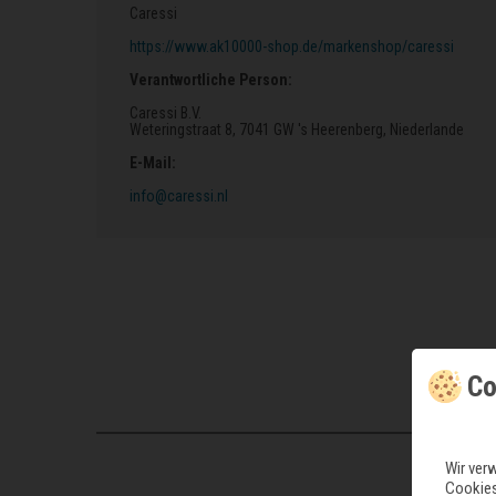
Caressi
https://www.ak10000-shop.de/markenshop/caressi
Verantwortliche Person:
Caressi B.V.
Weteringstraat 8
, 7041 GW 's Heerenberg
, Niederlande
E-Mail:
info@caressi.nl
Co
Wir ver
Cookies