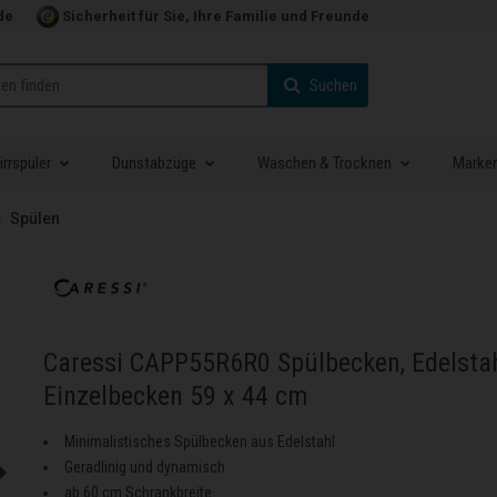
de
Sicherheit für Sie, Ihre Familie und Freunde
Suchen
rrspüler
Dunstabzüge
Waschen & Trocknen
Marke
Spülen
Caressi CAPP55R6R0 Spülbecken, Edelsta
Einzelbecken 59 x 44 cm
Minimalistisches Spülbecken aus Edelstahl
Geradlinig und dynamisch
ab 60 cm Schrankbreite