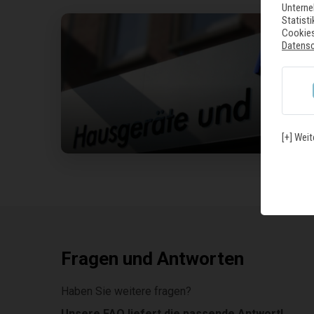
Unterne
Statist
Cookies
Datens
U
[+] Weit
Fragen und Antworten
Haben Sie weitere fragen?
Unsere FAQ liefert die passende Antwort!