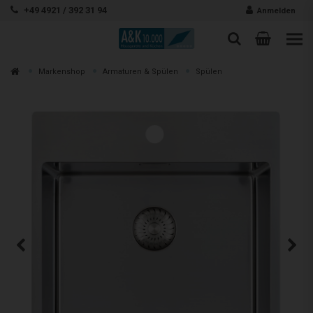
Zum Inhalt springen
+49 4921 / 392 31 94
Anmelden
Warenk
Suche
Suche
Zur
Markenshop
Armaturen & Spülen
Spülen
Suchen