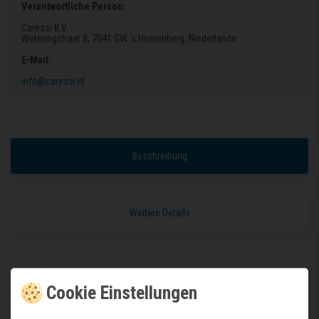
Verantwortliche Person:
Caressi B.V.
Weteringstraat 8
, 7041 GW 's Heerenberg
, Niederlande
E-Mail:
info@caressi.nl
Beschreibung
Weitere Details
Caressi Spülbecken aus Edelstahl CAPP45KR10
Cookie Einstellungen
> 60cm Schrankbreite