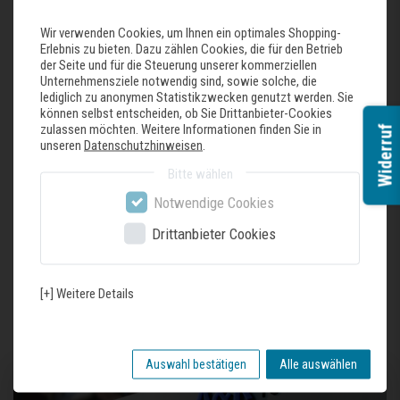
Spülbecken mit erneuertem Korbventil
Wir verwenden Cookies, um Ihnen ein optimales Shopping-
Tiefe 185 mm
Erlebnis zu bieten. Dazu zählen Cookies, die für den Betrieb
Ecken, Radius 10
der Seite und für die Steuerung unserer kommerziellen
Handgefertigt und stilvoll bis ins kleinste Detail
Unternehmensziele notwendig sind, sowie solche, die
Geeignet für Unterbau als auch flächenbündigen Einbau, auch für HPL-
lediglich zu anonymen Statistikzwecken genutzt werden. Sie
Arbeitsplatten
können selbst entscheiden, ob Sie Drittanbieter-Cookies
Material: 1 mm Edelstahl (SS304)
zulassen möchten. Weitere Informationen finden Sie in
Widerruf
unseren
Datenschutzhinweisen
.
Maßtoleranz: 0,2 mm (Außenmaße)
Einschließlich Ablaufgarnitur mit Design-Überlauf und Klammern
Bitte wählen
Notwendige Cookies
Drittanbieter Cookies
Zuletzt gesehene Produkte
[+] Weitere Details
Auswahl bestätigen
Alle auswählen