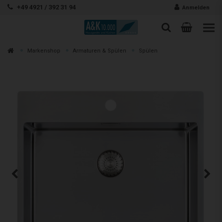
Zum Inhalt springen
+49 4921 / 392 31 94
Anmelden
Warenk
Suche
Suche
Zur
Markenshop
Armaturen & Spülen
Spülen
Suchen