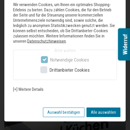
Spülbecken mit erneuertem Korbventil
Wir verwenden Cookies, um Ihnen ein optimales Shopping-
Tiefe 185 mm
Erlebnis zu bieten. Dazu zählen Cookies, die für den Betrieb
der Seite und für die Steuerung unserer kommerziellen
Ecken, Radius 10
Unternehmensziele notwendig sind, sowie solche, die
Handgefertigt und stilvoll bis ins kleinste Detail
lediglich zu anonymen Statistikzwecken genutzt werden. Sie
Geeignet für Unterbau als auch flächenbündigen Einbau, auch für HPL-
können selbst entscheiden, ob Sie Drittanbieter-Cookies
Arbeitsplatten
zulassen möchten. Weitere Informationen finden Sie in
Widerruf
Material: 1 mm Edelstahl (SS304)
unseren
Datenschutzhinweisen
.
Maßtoleranz: 0,2 mm (Außenmaße)
Bitte wählen
Einschließlich Ablaufgarnitur mit Design-Überlauf und Klammern
Notwendige Cookies
Drittanbieter Cookies
Zuletzt gesehene Produkte
[+] Weitere Details
Auswahl bestätigen
Alle auswählen