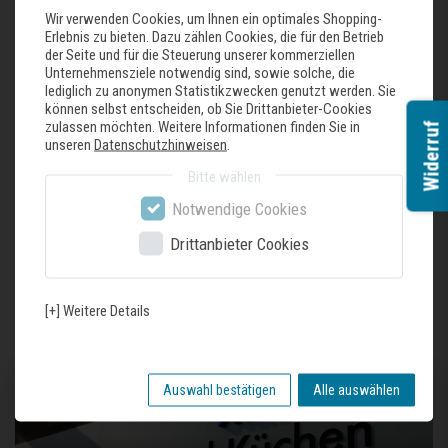
Wir verwenden Cookies, um Ihnen ein optimales Shopping-
Erlebnis zu bieten. Dazu zählen Cookies, die für den Betrieb
flacher, geradliniger Boden
der Seite und für die Steuerung unserer kommerziellen
pflegeleicht und praktisch
Unternehmensziele notwendig sind, sowie solche, die
hochwertiger Edelstahl 18/10
lediglich zu anonymen Statistikzwecken genutzt werden. Sie
dank des 1 mm flachen Rands perfekt für den Einbau sowie für Unterbau und
können selbst entscheiden, ob Sie Drittanbieter-Cookies
Aufbau geeignet
zulassen möchten. Weitere Informationen finden Sie in
Widerruf
Radius 10 mm
unseren
Datenschutzhinweisen
.
inklusive quadratischem, kippbarem Edelstahl-Stöpsel und Easyclean-
Bitte wählen
Überlauf
Notwendige Cookies
Drittanbieter Cookies
Zuletzt gesehene Produkte
[+] Weitere Details
Auswahl bestätigen
Alle auswählen