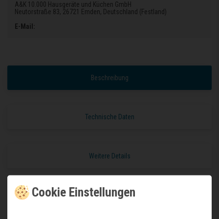
A&K 10.000 Hausgeräte und Küchen GmbH
Neutorstraße 83
, 26721 Emden
, Deutschland (Festland)
E-Mail:
Beschreibung
Technische Daten
Weitere Details
Cookie Einstellungen
Schlicht, praktisch und funktionell
Unsere bekannte Serie von Edelstahlspülen mit quadratischen, kippbarem
Stöpsel