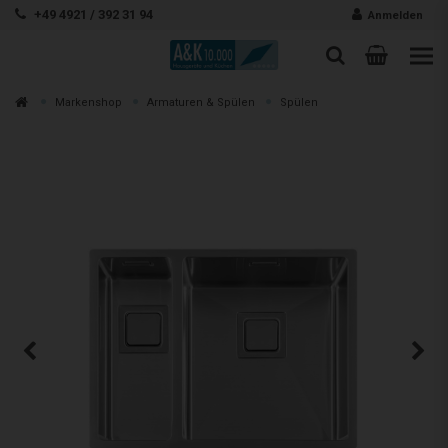
Zum Inhalt springen
+49 4921 / 392 31 94
Anmelden
Warenk
Suche
Suche
Zur
Markenshop
Armaturen & Spülen
Spülen
Suchen