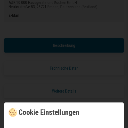
A&K 10.000 Hausgeräte und Küchen GmbH
Neutorstraße 83
, 26721 Emden
, Deutschland (Festland)
E-Mail:
Beschreibung
Technische Daten
Weitere Details
Cookie Einstellungen
Modern, geradlinig und funktionell
Unsere neue Serie von Edelstahlspülen mit flachem Boden und speziellem
nahtlosem Abfluss.