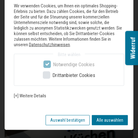
Wir verwenden Cookies, um Ihnen ein optimales Shopping-
Auch in der Tiefe von 37 erhältlich!
Erlebnis zu bieten. Dazu zählen Cookies, die für den Betrieb
der Seite und für die Steuerung unserer kommerziellen
flacher, geradliniger Boden
Unternehmensziele notwendig sind, sowie solche, die
hygienisch und praktisch
lediglich zu anonymen Statistikzwecken genutzt werden. Sie
hochwertiger Edelstahl 18/10
können selbst entscheiden, ob Sie Drittanbieter-Cookies
dank des 1 mm flachen Rands perfekt für den Einbau sowie für Unterbau und
zulassen möchten. Weitere Informationen finden Sie in
Widerruf
Aufbau geeignet
unseren
Datenschutzhinweisen
.
Radius 10 mm
Bitte wählen
inklusive Edelstahl-Siebkorb und Easyclean-Überlauf
Notwendige Cookies
Drittanbieter Cookies
Zuletzt gesehene Produkte
[+] Weitere Details
Auswahl bestätigen
Alle auswählen