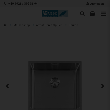
Zum Inhalt springen
+49 4921 / 392 31 94
Anmelden
Warenk
Suche
Suche
Zur
Markenshop
Armaturen & Spülen
Spülen
Suchen