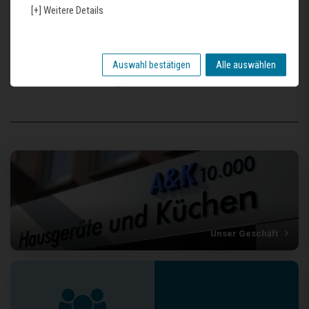
[+] Weitere Details
1 x Spüle
1 x Ablaufgarnitur mit Handbetätigung
Auswahl bestätigen
Alle auswählen
Zuletzt gesehene Produkte
Unser Geschäft