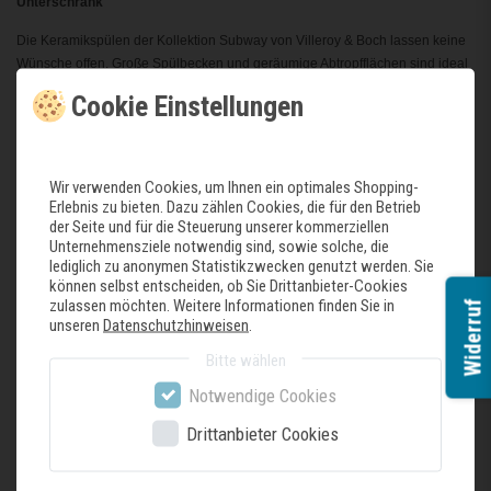
Unterschrank
Die Keramikspülen der Kollektion Subway von Villeroy & Boch lassen keine
Wünsche offen. Große Spülbecken und geräumige Abtropfflächen sind ideal
für alle Küchenkünstler. Bei engeren Raumverhältnissen greifen Sie zum
Cookie Einstellungen
minimalistischen Modell als Unterbau-Variante oder Einzelbecken. Dank
ihrer einzigartigen Vielfalt passt Subway sich den unterschiedlichsten
Bedürfnissen an.
Wir verwenden Cookies, um Ihnen ein optimales Shopping-
Subway von Villeroy & Boch: klares Design für jeden Tag
Erlebnis zu bieten. Dazu zählen Cookies, die für den Betrieb
Hochwertige Keramikspülen aus 100 % natürlichen Rohstoffen
der Seite und für die Steuerung unserer kommerziellen
Spaß beim Abwasch dank höchster Funktionalität der Abtropffläche
Unternehmensziele notwendig sind, sowie solche, die
Klassischer aufliegender Einbau der Keramikspüle
lediglich zu anonymen Statistikzwecken genutzt werden. Sie
können selbst entscheiden, ob Sie Drittanbieter-Cookies
Technische Angaben:
zulassen möchten. Weitere Informationen finden Sie in
Widerruf
unseren
Datenschutzhinweisen
.
Länge 510mm
Bitte wählen
Breite 780mm
Höhe 220mm
Notwendige Cookies
Innentiefe 200mm
Drittanbieter Cookies
Becken links und rechts möglich
Der Lieferumfang beinhaltet folgendes: