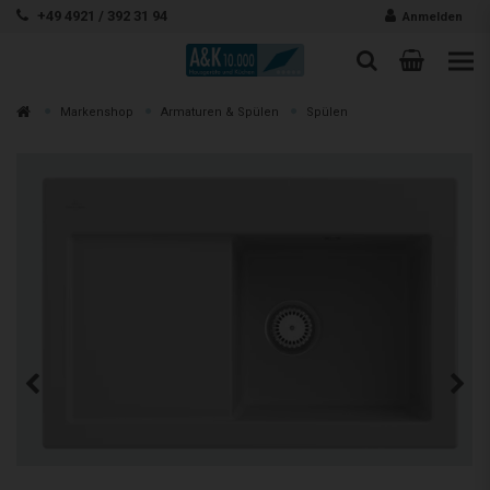
Zum Inhalt springen
+49 4921 / 392 31 94
Anmelden
Warenk
Suche
Suche
Zur
Markenshop
Armaturen & Spülen
Spülen
Suchen