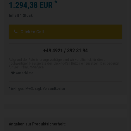
*
1.294,38 EUR
Inhalt
1
Stück
Click to Call
+49 4921 / 392 31 94
Aufgrund der Autorisierungsverträge sind wir verpflichtet, für diese
hochwertigen Hausgeräte den Click-to-Call Button einzusetzen. Das bedeutet
für Sie: Premium-Service.
Wunschliste
* inkl. ges. MwSt.zzgl.
Versandkosten
Angaben zur Produktsicherheit: