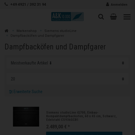
Zum Inhalt springen
+49 4921 / 392 31 94
Anmelden
Warenk
Suche
Suche
Zur
Markenshop
Siemens studioLine
Suchen
Dampfbacköfen und Dampfgarer
Dampfbacköfen und Dampfgarer
Erweiterte Suche
Siemens studioLine iQ700, Einbau-
Kompaktdampfbackofen, 60 x 45 cm, Schwarz,
Edelstahl CS936GCB1
2.489,00 € *