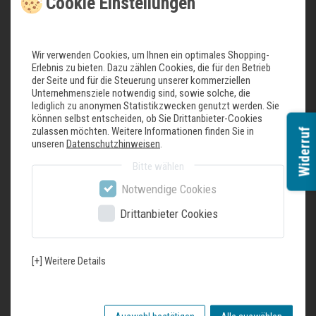
Cookie Einstellungen
Siemens studioLine iQ700, Einbau-Backofen mit
Wir verwenden Cookies, um Ihnen ein optimales Shopping-
Mikrowellen- und Dampffunktion, 60 x 60 cm,
Schwarz, Edelstahl HN978GMB
Erlebnis zu bieten. Dazu zählen Cookies, die für den Betrieb
der Seite und für die Steuerung unserer kommerziellen
3.529,00 € *
Unternehmensziele notwendig sind, sowie solche, die
In den Warenkorb
lediglich zu anonymen Statistikzwecken genutzt werden. Sie
können selbst entscheiden, ob Sie Drittanbieter-Cookies
*
inkl. ges. MwSt.
zzgl.
Versandkosten
zulassen möchten. Weitere Informationen finden Sie in
Widerruf
unseren
Datenschutzhinweisen
.
Bitte wählen
Siemens studioLine iQ700, Einbau-
Notwendige Cookies
Dampfbackofen, 60 x 60 cm, Schwarz, Edelstahl
HS958GCB1
2.779,00 € *
Drittanbieter Cookies
In den Warenkorb
*
inkl. ges. MwSt.
zzgl.
Versandkosten
[+] Weitere Details