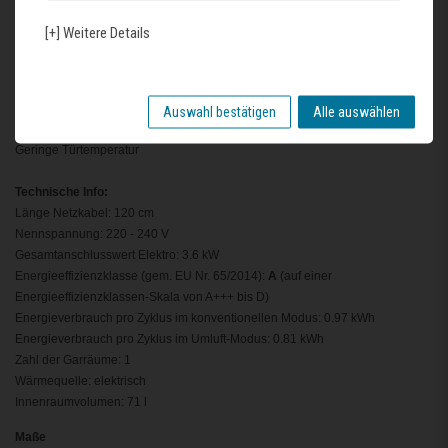
Kühlgebläse
[+] Weitere Details
Backofengriff aus massivem Edelstahl
Zubehör
1 x Kombirost, 1 x Universalpfanne
Auswahl bestätigen
Alle auswählen
Umwelt und Sicherheit
Geringe Türtemperatur
Technische Info:
Länge Netzkabel: 120 cm
Nennspannung: 220 - 240 V
Gesamtanschlusswert Elektro: 3.6 kW
Energieeffizienzklasse (gem. EU Nr. 65/2014):
A
(auf einer
Energieeffizienzklassen-Skala von A+++ bis D)
Energieverbrauch pro Zyklus im konventionellen Modus: 0.97 kWh
Energieverbrauch pro Zyklus im Umluft-Modus: 0.81 kWh
Zahl der Garräume: 1
Wärmequelle: elektrisch
Innenraumvolumen: 71 l
Maße