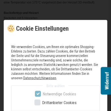
eine Temperatur von 175°C vorgeheizt (bei der Heizart 3D-Heißluft).
Backofentyp und Heizart
Backofen mit 5 Heizarten:
3D Heißluft plus, Ober-/Unterhitze, Umluft-Grill-System, Großflächengrill,
Cookie Einstellungen
Heißluft sanft
Temperaturregelung von 50 °C - 275 °C
Garraumvolumen: 71 l
Wir verwenden Cookies, um Ihnen ein optimales Shopping-
Zubehörträger / Auszugssystem
Erlebnis zu bieten. Dazu zählen Cookies, die für den Betrieb
Auszug nachrüstbar (s. Sonderzubehör)
der Seite und für die Steuerung unserer kommerziellen
Unternehmensziele notwendig sind, sowie solche, die
Design
lediglich zu anonymen Statistikzwecken genutzt werden. Sie
lightControl-Bedienkonzept - für einfache Bedienung
können selbst entscheiden, ob Sie Drittanbieter-Cookies
Email grau
zulassen möchten. Weitere Informationen finden Sie in
Widerruf
unseren
Datenschutzhinweisen
.
Reinigung
Bitte wählen
Vollglas-Innentür
Notwendige Cookies
Komfort
Klapptür
Drittanbieter Cookies
Schnellaufheizung
Halogen-Innenbeleuchtung