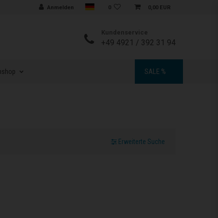
Sprache auswählen
Anmelden
0
0,00 EUR
Kundenservice
+49 4921 / 392 31 94
nshop
SALE %
Erweiterte Suche