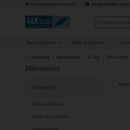
Zum Inhalt springen
Internationaler Versand
info@ak10000-shop.
Suche
Backen & Kochen
Kühlen & Gefrieren
Geschi
Zur
Startseite
Markenshop
V-Zug
Mikrowellen
Mikrowellen
Kategorien
Backen & Kochen
Kühlen & Gefrieren
Geschirrspüler