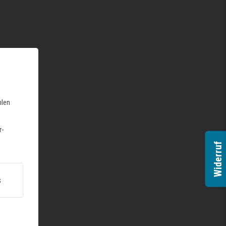
hlen
r-
Widerruf
s