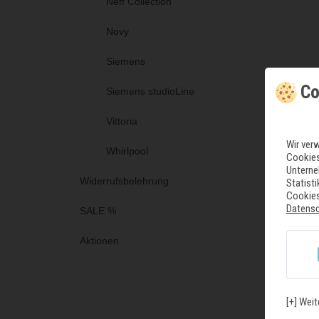
Neff Collection
Novy
Siemens
Co
Siemens studioLine
Vittoria
Wir ver
Whirlpool
Cookies
Unterne
Widerrufsbelehrung
Statist
Cookies
Datens
SALE %
Aktionen
[+] Weit