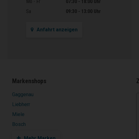
Öffnungszeiten
Mo - Fr
07:30 - 18:00 Uhr
Sa
09:30 - 13:00 Uhr
Anfahrt anzeigen
Markenshops
Gaggenau
Liebherr
Miele
Bosch
Mehr Marken