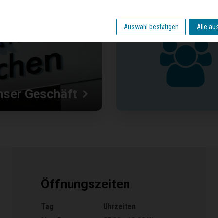
Auswahl bestätigen
Alle au
nser Geschäft
Öffnungszeiten
Tag
Uhrzeiten