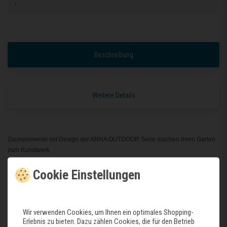
,
Beschreibung
Weitere Details
Zaunelemente mit Design der ANNA OUTDOOR Serie machen Ihren Garten
zum Kunstwerk.
Erhältlich sind die Zaunelement in verschiedenen Motiven.
Cookie Einstellungen
Standardmotive wie z.B. Blumenmuster, Gräser, Bäume, Buddha uvm.
Natürlich können die Motive auch dirket von Ihnen gestaltet werden wie zum
Beispiel Familienname, Straße und Hausnummer oder Firmenlogo.
Der Fantasie sind keine Grenzen gesetzt.
Wir verwenden Cookies, um Ihnen ein optimales Shopping-
Gegen Mehrpreis können Sie Ihr eigenes Design erstellen 131,-€ extra.
Erlebnis zu bieten. Dazu zählen Cookies, die für den Betrieb