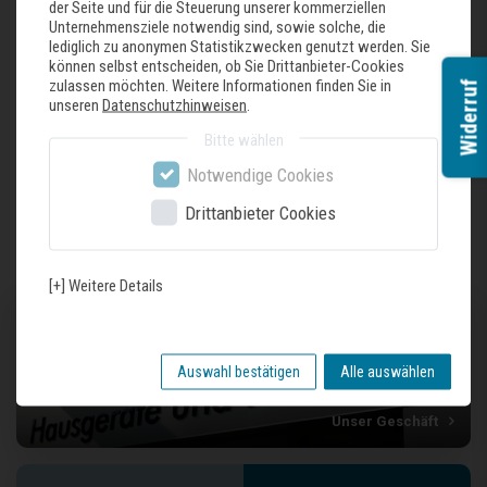
der Seite und für die Steuerung unserer kommerziellen
TWA12002C
Unternehmensziele notwendig sind, sowie solche, die
lediglich zu anonymen Statistikzwecken genutzt werden. Sie
120Bx180Hcm
können selbst entscheiden, ob Sie Drittanbieter-Cookies
Dicke 3cm
zulassen möchten. Weitere Informationen finden Sie in
Widerruf
2mm Blech
unseren
Datenschutzhinweisen
.
Bitte wählen
Zuletzt gesehene Produkte
Notwendige Cookies
Drittanbieter Cookies
[+] Weitere Details
Auswahl bestätigen
Alle auswählen
Unser Geschäft