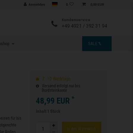
Sprache auswählen
Anmelden
0
0,00 EUR
Kundenservice
+49 4921 / 392 31 94
nshop
SALE %
7 -10 Werktage
Versand erfolgt nur bis
Bordsteinkante
*
48,99 EUR
Inhalt
1
Stück
eisen für bis
ptgerichte
In den Warenkorb
Die Rollen