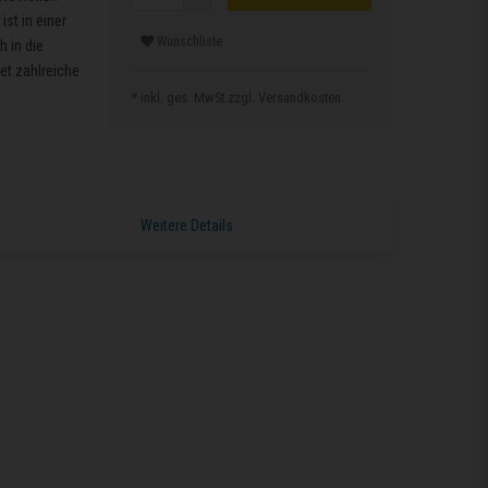
st in einer
Wunschliste
h in die
et zahlreiche
* inkl. ges. MwSt.zzgl.
Versandkosten
Weitere Details