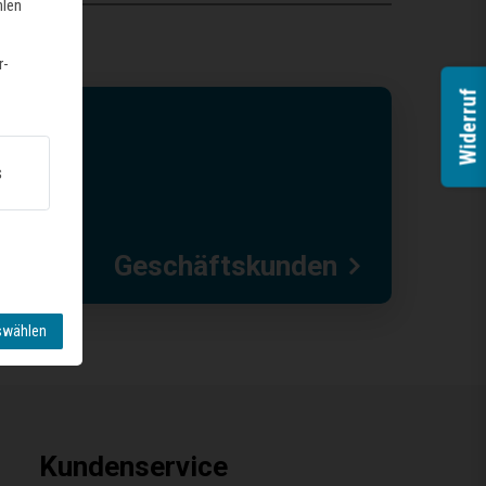
hlen
r-
Widerruf
s
Geschäftskunden
swählen
Kundenservice