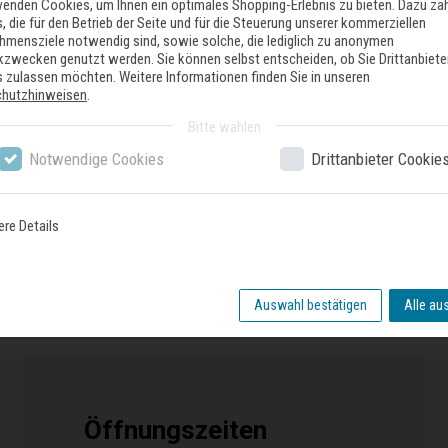
wenden Cookies, um Ihnen ein optimales Shopping-Erlebnis zu bieten. Dazu zä
, die für den Betrieb der Seite und für die Steuerung unserer kommerziellen
hmensziele notwendig sind, sowie solche, die lediglich zu anonymen
ikzwecken genutzt werden. Sie können selbst entscheiden, ob Sie Drittanbiete
 zulassen möchten. Weitere Informationen finden Sie in unseren
chutzhinweisen
.
Bitte wählen
Notwendige Cookies
Drittanbieter Cookie
ere Details
nser Geschäft
Auswahl bestätigen
Alle au
Öffnungszeiten