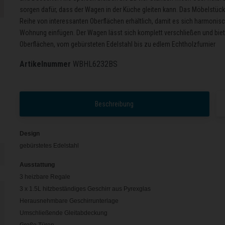
sorgen dafür, dass der Wagen in der Küche gleiten kann. Das Möbelstück i
Reihe von interessanten Oberflächen erhältlich, damit es sich harmonisc
Wohnung einfügen. Der Wagen lässt sich komplett verschließen und biet
Oberflächen, vom gebürsteten Edelstahl bis zu edlem Echtholzfurnier
Artikelnummer
WBHL6232BS
Beschreibung
Design
gebürstetes Edelstahl
Ausstattung
3 heizbare Regale
3 x 1.5L hitzbeständiges Geschirr aus Pyrexglas
Herausnehmbare Geschirrunterlage
Umschließende Gleitabdeckung