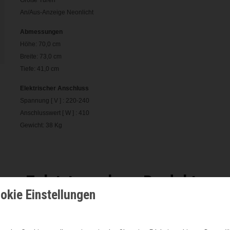
Große Türen
An/Aus-Anzeige Neonlicht
Abmessungen
Höhe: 70,0 cm
Breite: 73,0 cm
Tiefe: 41,0 cm
Elektrischer Anschluss
Spannung [ V ] : 220-240
Anschlusswert [ W ] : 410
Gewicht: 38 Kg
Zuletzt gesehene Produkte
okie Einstellungen