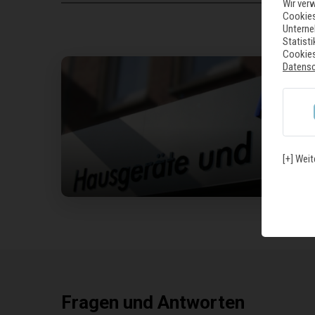
Wir ver
Cookies
Unterne
Statist
Cookies
Datens
[+] Weit
U
Fragen und Antworten