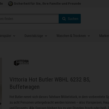
de
Sicherheit für Sie, Ihre Familie und Freunde
Suchen
rrspüler
Dunstabzüge
Waschen & Trocknen
Marke
Vittoria Hot Butler WBHL 6232 BS,
Buffetwagen
Hot Butler nennt sich dieses fahrbare Möbelstück, in dem vorbereitete Sp
zu acht Personen untergebracht werden können – also Vorspeisen, Hau
und Desserts. Alle Speisen bleiben bis zu vier Stunden frisch oder heiß. 