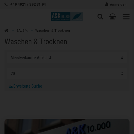
Zum Inhalt springen
+49 4921 / 392 31 94
Anmelden
Warenk
Suche
Suche
Zur
SALE %
Waschen & Trocknen
Suchen
Waschen & Trocknen
Erweiterte Suche