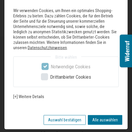
Wir verwenden Cookies, um Ihnen ein optimales Shopping-
Erlebnis zu bieten. Dazu zählen Cookies, die für den Betrieb
FAQ besuchen
der Seite und für die Steuerung unserer kommerziellen
Unternehmensziele notwendig sind, sowie solche, die
lediglich zu anonymen Statistikzwecken genutzt werden. Sie
können selbst entscheiden, ob Sie Drittanbieter-Cookies
zulassen möchten. Weitere Informationen finden Sie in
Widerruf
unseren
Datenschutzhinweisen
.
Öffnungszeiten
Bitte wählen
Tag
Uhrzeiten
Notwendige Cookies
Öffnungszeiten
Mo - Fr
07:30 - 18:00 Uhr
Drittanbieter Cookies
Sa
09:30 - 13:00 Uhr
[+] Weitere Details
Anfahrt anzeigen
Auswahl bestätigen
Alle auswählen